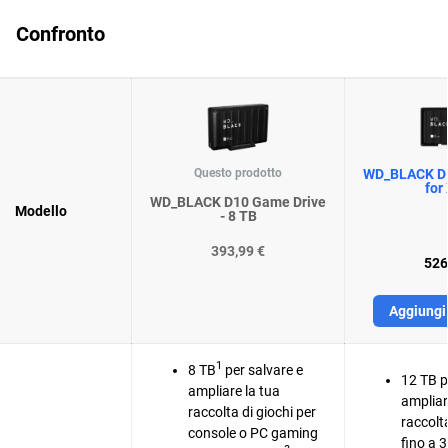
Confronto
Questo prodotto
WD_BLACK D1
for
WD_BLACK D10 Game Drive
Modello
- 8 TB
393,99 €
526
Aggiungi 
1
8 TB
per salvare e
12 TB p
ampliare la tua
ampliar
raccolta di giochi per
raccolt
console o PC gaming
fino a 3