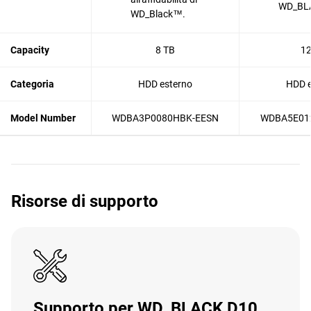
WD_BL
WD_Black™.
Capacity
8 TB
12
Categoria
HDD esterno
HDD e
Model Number
WDBA3P0080HBK-EESN
WDBA5E01
Risorse di supporto
Supporto per WD_BLACK D10