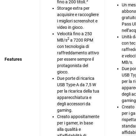
3
fino a 200 titoli.
Un mese
Storage extra per
abbon
acquisire e raccogliere
gratui
i migliori screenshot e
Pass Ul
video in gioco.
nell’acq
Velocità fino a 250
Unità 
2
MB/s
a 7200 RPM
con tec
con tecnologia di
raffred
raffreddamento attivo
e veloci
Features
per essere sempre il
MB/s.
protagonista del
Due port
gioco.
USB Ty
Due porte di ricarica
per la r
USB Type-A da 7,5 W
apparec
per la ricarica della tua
degli a
apparecchiatura e
gaming
degli accessori da
Creato
gaming.
per i g
Creato appositamente
rispett
per i gamer, in base
standar
alla qualità e
affidabi
all'affidabilità di