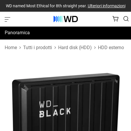
WD named Most Ethical for 8th straight year.
Ulteriori informazioni
Panoramica
Specifiche
Home
Tutti i prodotti
Hard disk (HDD)
HDD esterno
Risorse di supporto