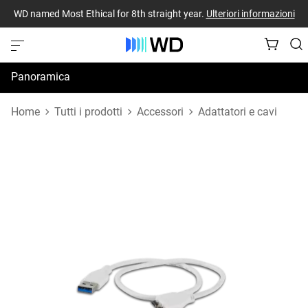
WD named Most Ethical for 8th straight year.
Ulteriori informazioni
Panoramica
Specifiche
Home
Tutti i prodotti
Accessori
Adattatori e cavi
Risorse di supporto