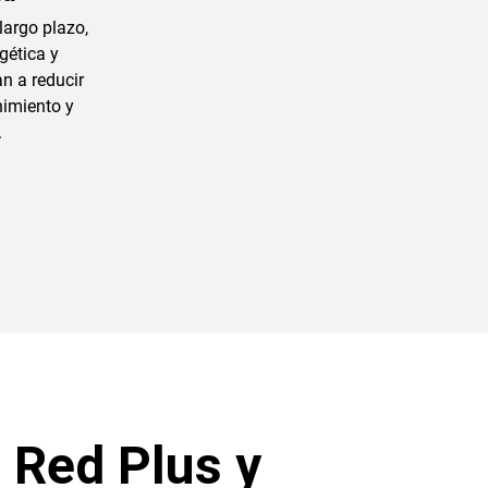
largo plazo,
gética y
n a reducir
nimiento y
.
 Red Plus y