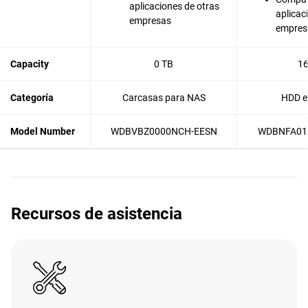
aplicaciones de otras
aplicac
empresas
empres
Capacity
0 TB
16
Categoría
Carcasas para NAS
HDD e
Model Number
WDBVBZ0000NCH-EESN
WDBNFA01
Recursos de asistencia