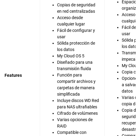
Espaci
Copias de seguridad
organiz
en red centralizadas
Acceso
Acceso desde
cualqui
cualquier lugar
Fácil d
Fácil de configurar y
usar
usar
Sólida 
Sólida protección de
los dat
los datos
Transm
My Cloud OS 5
impeca
Diseñado para una
My Clo
transmisión fluida
Copia c
Función para
Features
Opcion
compartir archivos y
a salva
carpetas de manera
datos
simplificada
Varias 
Incluye discos WD Red
copia d
para NAS ultrafiables
Copia 
Cifrado de volúmenes
segurid
Varias opciones de
recuper
RAID
desast
Compatible con
Compat