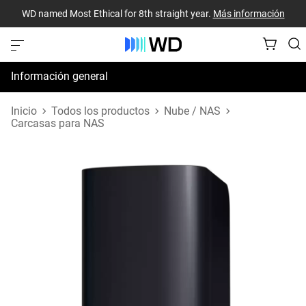
WD named Most Ethical for 8th straight year.
Más información
Información general
Especificaciones
Inicio
Todos los productos
Nube / NAS
Carcasas para NAS
Recursos de asistencia