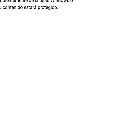
ndientemente de si usas Windows o
u contenido estará protegido.