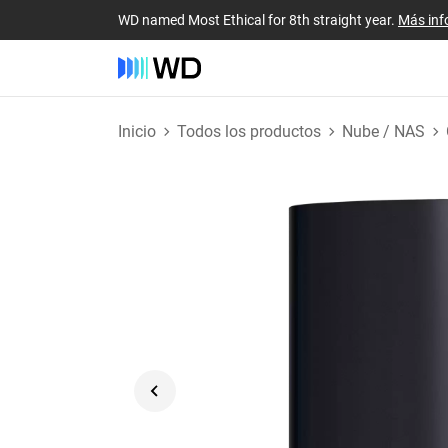
WD named Most Ethical for 8th straight year.
Más inf
Inicio
Todos los productos
Nube / NAS