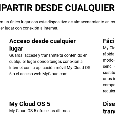
PARTIR DESDE CUALQUIE
 un único lugar con este dispositivo de almacenamiento en red
r lugar con conexión a Internet.
Acceso desde cualquier
Fáci
lugar
My Clo
rápida
Guarda, accede y transmite tu contenido en
modo q
cualquier lugar donde tengas conexión a
sencil
Internet con la aplicación móvil My Cloud OS
sustit
5 o el acceso web MyCloud.com.
unos i
compar
requie
My Cloud OS 5
Dis
tran
My Cloud OS 5 ofrece las últimas