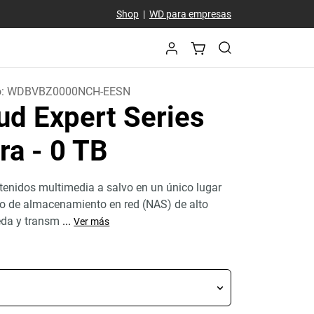
Shop
|
WD para empresas
o:
WDBVBZ0000NCH-EESN
ud Expert Series
tra
- 0 TB
enidos multimedia a salvo en un único lugar
vo de almacenamiento en red (NAS) de alto
eda y transm
...
Ver más