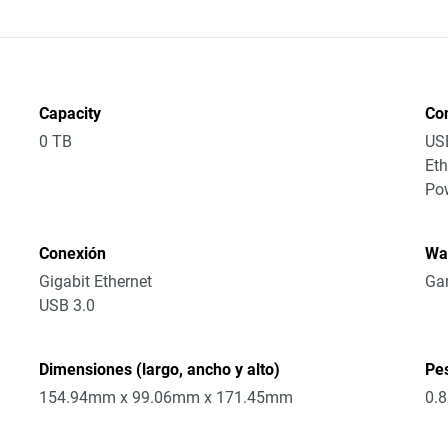
Capacity
Co
0 TB
US
Eth
Po
Conexión
Wa
Gigabit Ethernet
Gar
USB 3.0
Dimensiones (largo, ancho y alto)
Pe
154.94mm x 99.06mm x 171.45mm
0.