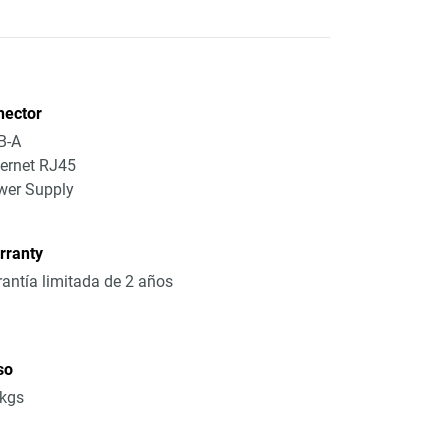
nector
B-A
ernet RJ45
wer Supply
rranty
antía limitada de 2 años
so
8kgs