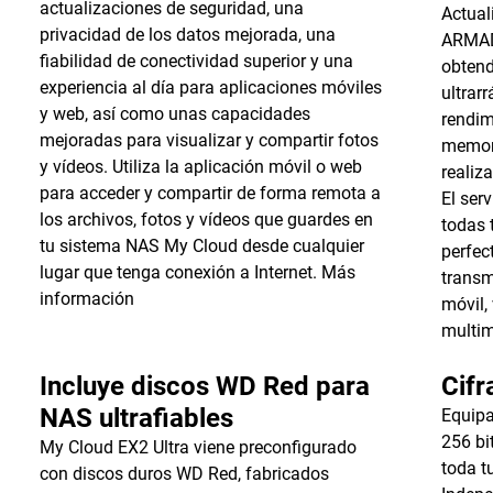
actualizaciones de seguridad, una
Actual
privacidad de los datos mejorada, una
ARMAD
fiabilidad de conectividad superior y una
obtend
experiencia al día para aplicaciones móviles
ultrar
y web, así como unas capacidades
rendim
mejoradas para visualizar y compartir fotos
memor
y vídeos. Utiliza la aplicación móvil o web
realiza
para acceder y compartir de forma remota a
El ser
los archivos, fotos y vídeos que guardes en
todas 
tu sistema NAS My Cloud desde cualquier
perfec
lugar que tenga conexión a Internet.
Más
transm
información
móvil,
multim
Incluye discos WD Red para
Cif
NAS ultrafiables
Equipa
256 bi
My Cloud EX2 Ultra viene preconfigurado
toda t
con discos duros WD Red, fabricados