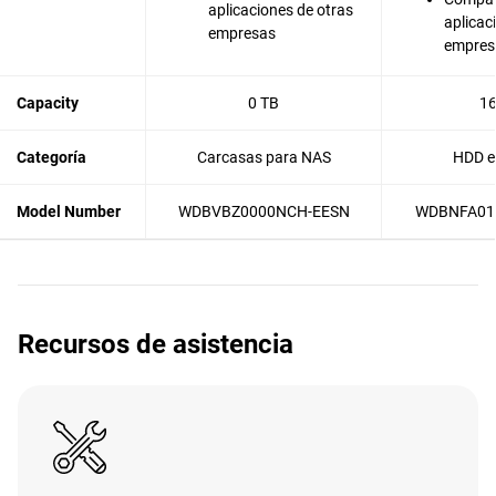
aplicaciones de otras
aplicac
empresas
empres
Capacity
0 TB
16
Categoría
Carcasas para NAS
HDD e
Model Number
WDBVBZ0000NCH-EESN
WDBNFA01
Recursos de asistencia