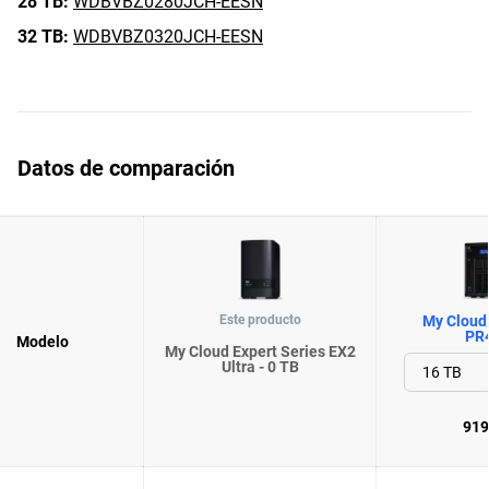
28 TB:
WDBVBZ0280JCH-EESN
32 TB:
WDBVBZ0320JCH-EESN
Datos de comparación
Este producto
My Cloud 
PR
Modelo
My Cloud Expert Series EX2
Ultra - 0 TB
919