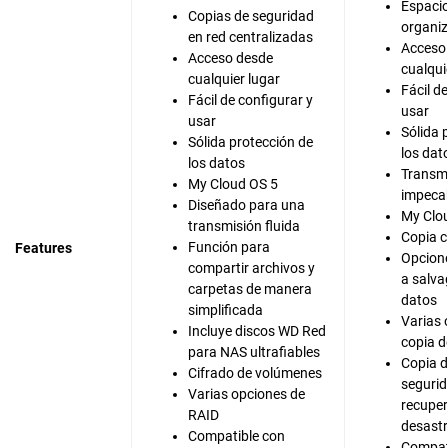
Espaci
Copias de seguridad
organiz
en red centralizadas
Acceso
Acceso desde
cualqui
cualquier lugar
Fácil d
Fácil de configurar y
usar
usar
Sólida 
Sólida protección de
los dat
los datos
Transm
My Cloud OS 5
impeca
Diseñado para una
My Clo
transmisión fluida
Copia c
Función para
Features
Opcion
compartir archivos y
a salva
carpetas de manera
datos
simplificada
Varias 
Incluye discos WD Red
copia d
para NAS ultrafiables
Copia 
Cifrado de volúmenes
segurid
Varias opciones de
recuper
RAID
desast
Compatible con
Compat