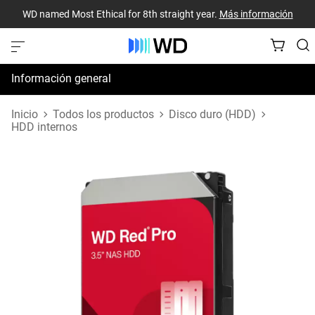
WD named Most Ethical for 8th straight year.
Más información
Información general
Especificaciones
Inicio
Todos los productos
Disco duro (HDD)
HDD internos
Recursos de asistencia