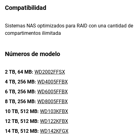
Compatibilidad
Sistemas NAS optimizados para RAID con una cantidad de
compartimentos ilimitada
Números de modelo
2 TB,
64 MB:
WD2002FFSX
4 TB,
256 MB:
WD4005FFBX
6 TB,
256 MB:
WD6005FFBX
8 TB,
256 MB:
WD8005FFBX
10 TB,
512 MB:
WD103KFBX
12 TB,
512 MB:
WD122KFBX
14 TB,
512 MB:
WD142KFGX