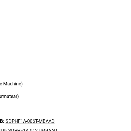
me Machine)
ormatear)
B:
SDPHF1A-006T-MBAAD
 TB:
SDPHF1A-012T-MBAAD