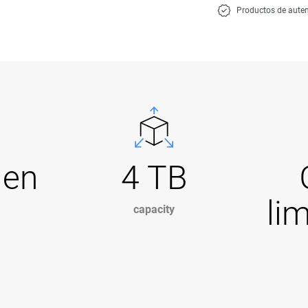
Productos de auten
Gen
4 TB
li
capacity