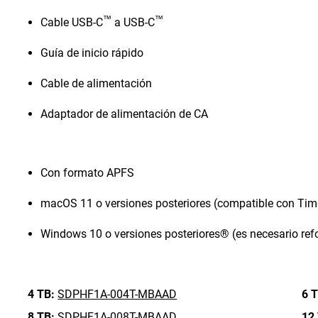
™
™
Cable USB-C
a USB-C
Guía de inicio rápido
Cable de alimentación
Adaptador de alimentación de CA
Con formato APFS
macOS 11 o versiones posteriores (compatible con Ti
Windows 10 o versiones posteriores® (es necesario ref
4 TB:
SDPHF1A-004T-MBAAD
6 T
8 TB:
SDPHF1A-008T-MBAAD
12