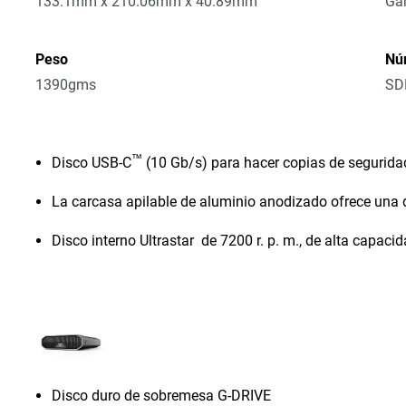
133.1mm x 210.06mm x 40.89mm
Gar
Peso
Nú
1390gms
SD
™
Disco USB-C
(10 Gb/s) para hacer copias de segurida
La carcasa apilable de aluminio anodizado ofrece una 
Disco interno Ultrastar de 7200 r. p. m., de alta capaci
Disco duro de sobremesa G-DRIVE