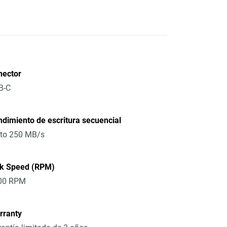
nector
B-C
dimiento de escritura secuencial
 to 250 MB/s
sk Speed (RPM)
00 RPM
rranty