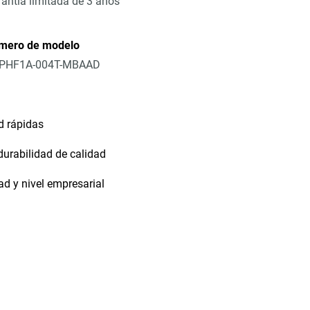
antía limitada de 3 años
mero de modelo
PHF1A-004T-MBAAD
d rápidas
durabilidad de calidad
dad y nivel empresarial