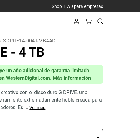
Shop
|
WD para empresas
o:
SDPHF1A-004T-MBAAD
VE
- 4 TB
uye un año adicional de garantía limitada,
en WesternDigital.com.
Más información
l creativo con el disco duro G-DRIVE, una
enamiento extremadamente fiable creada para
eadores. Es
...
Ver más