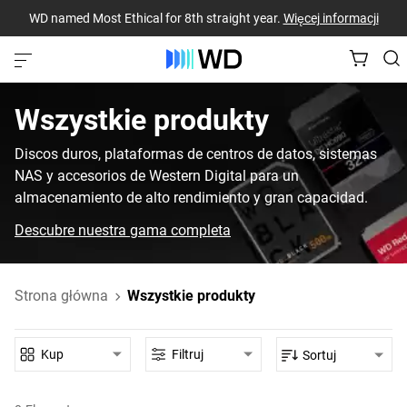
WD named Most Ethical for 8th straight year.
Więcej informacji
Wszystkie produkty‎
Discos duros, plataformas de centros de datos, sistemas
NAS y accesorios de Western Digital para un
almacenamiento de alto rendimiento y gran capacidad.
Descubre nuestra gama completa
Strona główna
Wszystkie produkty
Kup
Filtruj
Sortuj