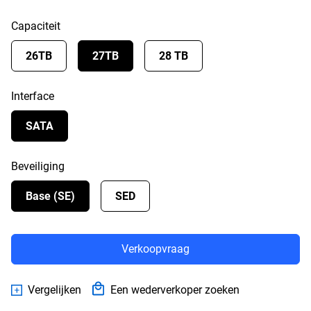
Capaciteit
26TB
27TB
28 TB
Interface
SATA
Beveiliging
Base (SE)
SED
Verkoopvraag
Vergelijken
Een wederverkoper zoeken