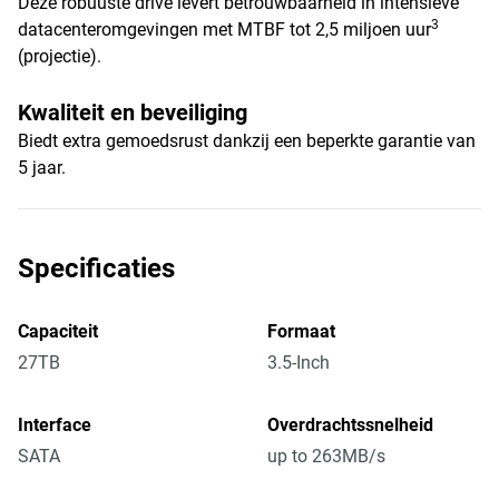
Deze robuuste drive levert betrouwbaarheid in intensieve
3
datacenteromgevingen met MTBF tot 2,5 miljoen uur
(projectie).
Kwaliteit en beveiliging
Biedt extra gemoedsrust dankzij een beperkte garantie van
5 jaar.
Specificaties
Capaciteit
Formaat
27TB
3.5-Inch
Interface
Overdrachtssnelheid
SATA
up to 263MB/s