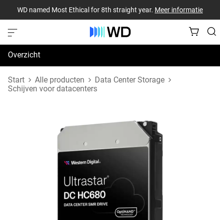
WD named Most Ethical for 8th straight year.
Meer informatie
Overzicht
Specificaties
Start
Alle producten
Data Center Storage
Schijven voor datacenters
Support en bronnen