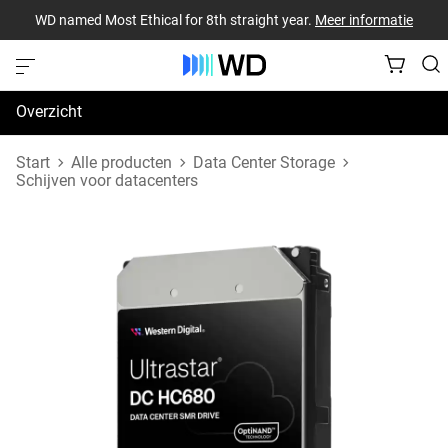
WD named Most Ethical for 8th straight year.
Meer informatie
Overzicht
Specificaties
Start
Alle producten
Data Center Storage
Schijven voor datacenters
Support en bronnen