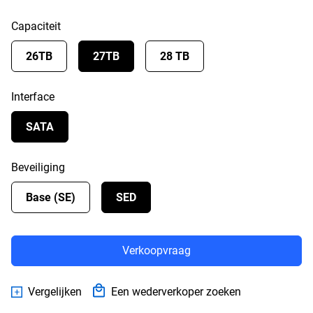
Capaciteit
26TB
27TB
28 TB
Interface
SATA
Beveiliging
Base (SE)
SED
Verkoopvraag
Vergelijken
Een wederverkoper zoeken