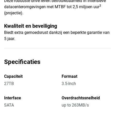
Deze robuuste drive levert betrouwbaarheid in intensieve
3
datacenteromgevingen met MTBF tot 2,5 miljoen uur
(projectie).
Kwaliteit en beveiliging
Biedt extra gemoedsrust dankzij een beperkte garantie van
5 jaar.
Specificaties
Capaciteit
Formaat
27TB
3.5-Inch
Interface
Overdrachtssnelheid
SATA
up to 263MB/s