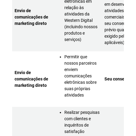
eletrônicas em
em desenvolver 
relação às
Envio de
atividades
atividades da
comunicações de
comerciais (com
Western Digital
marketing direto
seu consentime
(incluindo nossos
prévio quando
produtos e
exigido pelas leis
serviços)
aplicáveis)
Permitir que
nossos parceiros
enviem
Envio de
comunicações
comunicações de
Seu consentime
eletrônicas sobre
marketing direto
suas próprias
atividades
Realizar pesquisas
com clientes e
inquéritos de
satisfação