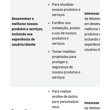
Para atualizar
nossos produtos e
Interesse legíti
serviços
Desenvolver e
da Western Digit
Facilitar sua
melhorar nossos
em desenvolver 
instalação, acesso
produtos e serviços,
melhorar nossos
e uso de nossos
incluindo sua
produtos e servi
produtos e
experiência de
incluindo sua
serviços
usuário/cliente
experiência de
usuário/cliente
Tomar medidas
projetadas para
proteger a
segurança de
nossos produtos e
serviços
Para realizar
análise de dados
para personalizar
Interesse legíti
seus
da Western Digit