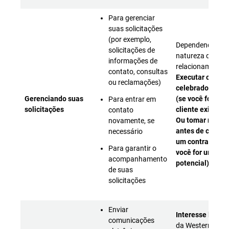
Para gerenciar
suas solicitações
(por exemplo,
Dependendo da
solicitações de
natureza do nos
informações de
relacionamento:
contato, consultas
Executar o cont
ou reclamações)
celebrado com 
Gerenciando suas
(se você for um
Para entrar em
solicitações
cliente existente
contato
Ou tomar medid
novamente, se
antes de celebr
necessário
um contrato (se
Para garantir o
você for um clie
acompanhamento
potencial)
de suas
solicitações
Enviar
Interesse legíti
comunicações
da Western Digit