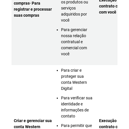
Execução do
os produtos ou
compras· Para
contrato celebr
serviços
registrar e processar
com você
adquiridos por
suas compras
você
Para gerenciar
nossa relação
contratual e
comercial com
você
Para criar e
proteger sua
conta Western
Digital
Para verificar sua
identidade e
informações de
contato
Criar e gerenciar sua
Execução do
Para permitir que
conta Western
contrato celebr