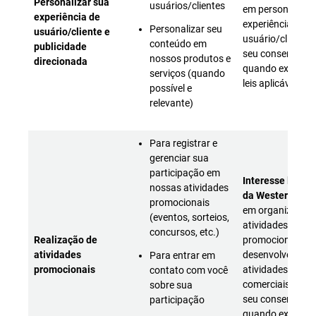
Personalizar sua
usuários/clientes
em personalizar
experiência de
experiência de
Personalizar seu
usuário/cliente e
usuário/cliente 
conteúdo em
publicidade
seu consentime
nossos produtos e
direcionada
quando exigido 
serviços (quando
leis aplicáveis)
possível e
relevante)
Para registrar e
gerenciar sua
participação em
Interesse legíti
nossas atividades
da Western Digit
promocionais
em organizar
(eventos, sorteios,
atividades
concursos, etc.)
Realização de
promocionais pa
atividades
desenvolver sua
Para entrar em
promocionais
atividades
contato com você
comerciais (com
sobre sua
seu consentimen
participação
quando exigido 