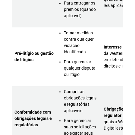
Para entregar os
leis aplicáveis)
prêmios (quando
aplicável)
Tomar medidas
contra qualquer
violação
Interesse legíti
identificada
Pré-litígio ou gestão
da Western Digit
de litígios
em defender seu
Para gerenciar
direitos e intere
qualquer disputa
ou litígio
Cumprir as
obrigações legais
e regulatórias
Obrigações lega
aplicáveis
Conformidade com
regulatórias
às
obrigações legais e
Para gerenciar
quais a Western
regulatórias
suas solicitações
Digital está sujei
ao exercer seus