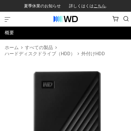
夏季休業のお知らせ 詳しくはくは
こちら
.
概要
仕様
ホーム
すべての製品
ハードディスクドライブ（HDD）
外付けHDD
サポートとリソース