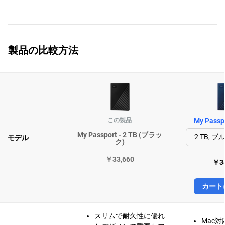
製品の比較方法
この製品
My Passpo
My Passport - 2 TB (ブラッ
モデル
ク)
￥33,660
￥34
カート
スリムで耐久性に優れ
Mac対