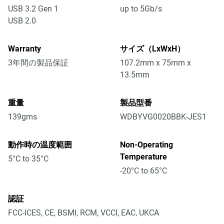
USB 3.2 Gen 1
up to 5Gb/s
USB 2.0
Warranty
サイズ（LxWxH）
3年間の製品保証
107.2mm x 75mm x
13.5mm
重量
製品型番
139gms
WDBYVG0020BBK-JES1
動作時の温度範囲
Non-Operating
Temperature
5°C to 35°C
-20°C to 65°C
認証
FCC-ICES, CE, BSMI, RCM, VCCI, EAC, UKCA