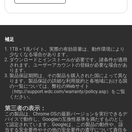
補足
1TB = 1兆バイト。実際の有効容量は、動作環境により
少なくなる場合があります。
ダウンロードとインストールが必要です。諸条件が適用
されます。ユーザーアカウントの登録が必要な場合があ
ります。
製品保証期間は、その製品を購入された国によって異な
ります。製品保証の詳細な利用規約と各地域における国
の一覧については、弊社のWebサイト
（
http://support.wdc.com/warranty/policy.asp
）をご覧
ください。
第三者の表示：
この製品は、Chrome OSの最新バージョンを実行できるデ
バイスで動作し、Googleの互換性基準を満たすものとし
て認定されています。Googleは、この製品の動作や、該
当する安全要件やその他の安全要件の遵守について責任を