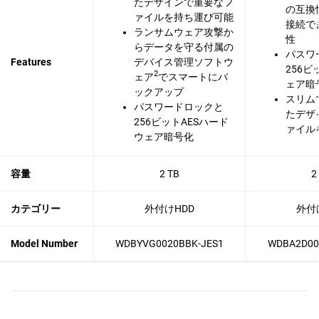
たデザインで重要なフ
の互換
ァイルを持ち運び可能
接続で
ランサムウェア攻撃か
性
らデータを守る付属の
パスワ
Features
デバイス管理ソフトウ
256
2
ェア
でスマートにバ
ェア暗
ックアップ
スリム
パスワードロックと
たデザ
256ビットAESハード
ァイル
ウェア暗号化
容量
2 TB
2
カテゴリー
外付けHDD
外付
Model Number
WDBYVG0020BBK-JES1
WDBA2D00