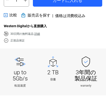
カートに入れる
比較
販売店を探す
|
価格は消費税込み
Western Digitalから直接購入
30日間の無料返品
詳細
正規品保証
up to
2 TB
3年間の
5Gb/s
製品保証
容量
転送速度
warranty