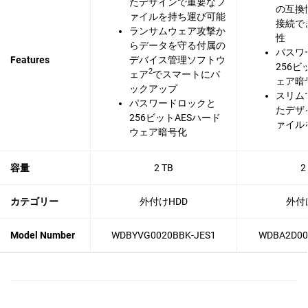
たデザインで重要なフ
の互換
ァイルを持ち運び可能
接続で
ランサムウェア攻撃か
性
らデータを守る付属の
パスワ
Features
デバイス管理ソフトウ
256
2
ェア
でスマートにバ
ェア暗
ックアップ
スリム
パスワードロックと
たデザ
256ビットAESハード
ァイル
ウェア暗号化
容量
2 TB
2
カテゴリー
外付けHDD
外付
Model Number
WDBYVG0020BBK-JES1
WDBA2D00