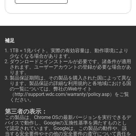
補足
1TB = 1兆バイト。実際の有効容量は、動作環境により
少なくなる場合があります。
ダウンロードとインストールが必要です。諸条件が適用
されます。ユーザーアカウントの登録が必要な場合があ
ります。
製品保証期間は、その製品を購入された国によって異な
ります。製品保証の詳細な利用規約と各地域における国
の一覧については、弊社のWebサイト
（
http://support.wdc.com/warranty/policy.asp
）をご覧
ください。
第三者の表示：
この製品は、Chrome OSの最新バージョンを実行できるデ
バイスで動作し、Googleの互換性基準を満たすものとし
て認定されています。Googleは、この製品の動作や、該
当する安全要件やその他の安全要件の遵守について責任を