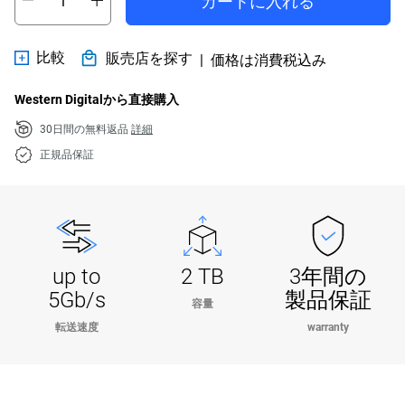
カートに入れる
比較
販売店を探す
|
価格は消費税込み
Western Digitalから直接購入
30日間の無料返品
詳細
正規品保証
up to
2 TB
3年間の
5Gb/s
製品保証
容量
転送速度
warranty