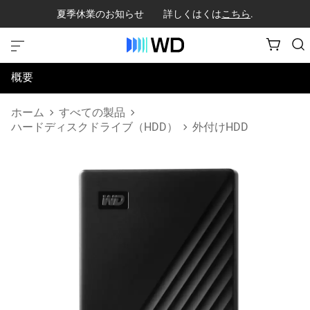
夏季休業のお知らせ 詳しくはくは
こちら
.
概要
仕様
ホーム
すべての製品
ハードディスクドライブ（HDD）
外付けHDD
サポートとリソース