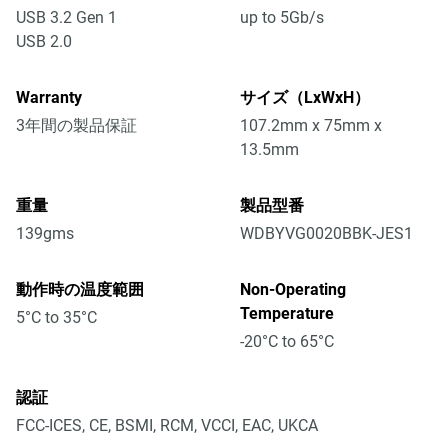
USB 3.2 Gen 1
up to 5Gb/s
USB 2.0
Warranty
サイズ（LxWxH）
3年間の製品保証
107.2mm x 75mm x
13.5mm
重量
製品型番
139gms
WDBYVG0020BBK-JES1
動作時の温度範囲
Non-Operating
Temperature
5°C to 35°C
-20°C to 65°C
認証
FCC-ICES, CE, BSMI, RCM, VCCI, EAC, UKCA