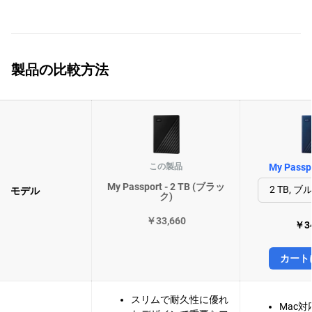
製品の比較方法
この製品
My Passpo
My Passport - 2 TB (ブラッ
モデル
ク)
￥33,660
￥34
カート
スリムで耐久性に優れ
Mac対