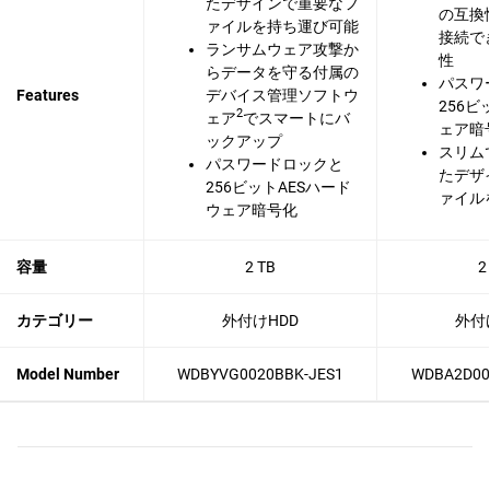
たデザインで重要なフ
の互換
ァイルを持ち運び可能
接続で
ランサムウェア攻撃か
性
らデータを守る付属の
パスワ
Features
デバイス管理ソフトウ
256
2
ェア
でスマートにバ
ェア暗
ックアップ
スリム
パスワードロックと
たデザ
256ビットAESハード
ァイル
ウェア暗号化
容量
2 TB
2
カテゴリー
外付けHDD
外付
Model Number
WDBYVG0020BBK-JES1
WDBA2D00