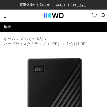
夏季休業のお知らせ 詳しくはくは
こちら
.
概要
仕様
ホーム
すべての製品
ハードディスクドライブ（HDD）
外付けHDD
サポートとリソース