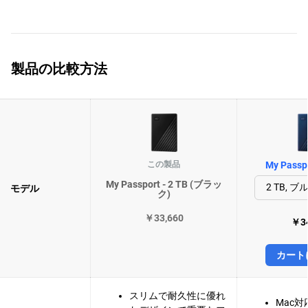
製品の比較方法
この製品
My Passpo
My Passport - 2 TB (ブラッ
モデル
ク)
￥33,660
￥34
カート
スリムで耐久性に優れ
Mac対