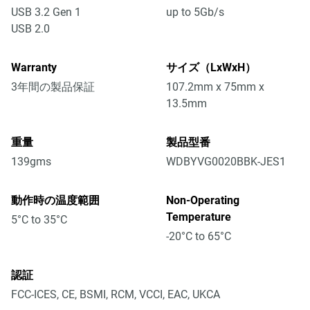
USB 3.2 Gen 1
up to 5Gb/s
USB 2.0
Warranty
サイズ（LxWxH）
3年間の製品保証
107.2mm x 75mm x
13.5mm
重量
製品型番
139gms
WDBYVG0020BBK-JES1
動作時の温度範囲
Non-Operating
Temperature
5°C to 35°C
-20°C to 65°C
認証
FCC-ICES, CE, BSMI, RCM, VCCI, EAC, UKCA