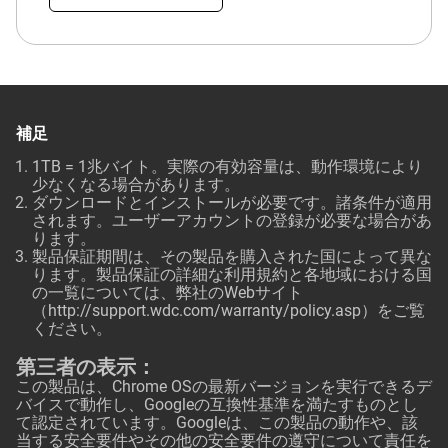
補足
1TB = 1兆バイト。実際の有効容量は、動作環境により
少なくなる場合があります。
ダウンロードとインストールが必要です。諸条件が適用
されます。ユーザーアカウントの登録が必要な場合があ
ります。
製品保証期間は、その製品を購入された国によって異な
ります。製品保証の詳細な利用規約と各地域における国
の一覧については、弊社のWebサイト
（
http://support.wdc.com/warranty/policy.asp
）をご覧
ください。
第三者の表示：
この製品は、Chrome OSの最新バージョンを実行できるデ
バイスで動作し、Googleの互換性基準を満たすものとし
て認定されています。Googleは、この製品の動作や、該
当する安全要件やその他の安全要件の遵守について責任を