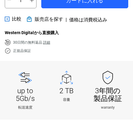
カートに入れる
比較
販売店を探す
|
価格は消費税込み
Western Digitalから直接購入
30日間の無料返品
詳細
正規品保証
up to
2 TB
3年間の
5Gb/s
製品保証
容量
転送速度
warranty