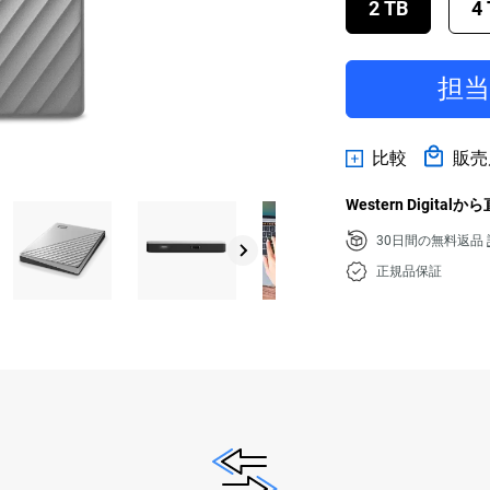
2 TB
4
担
比較
販売
Western Digital
30日間の無料返品
正規品保証