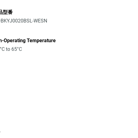
品型番
BKYJ0020BSL-WESN
n-Operating Temperature
°C to 65°C
化