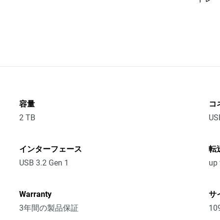
容量
コ
2 TB
US
インターフェース
転
USB 3.2 Gen 1
up 
Warranty
サ
3年間の製品保証
10