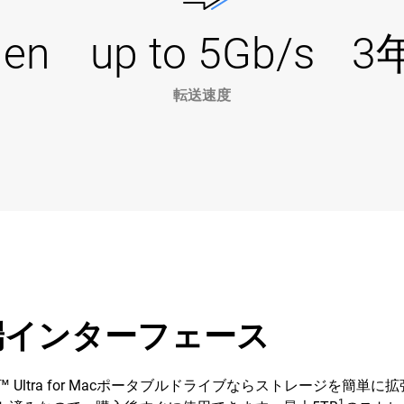
Gen
up to 5Gb/s
3
転送速度
端インターフェース
ort™ Ultra for Macポータブルドライブならストレージを
1