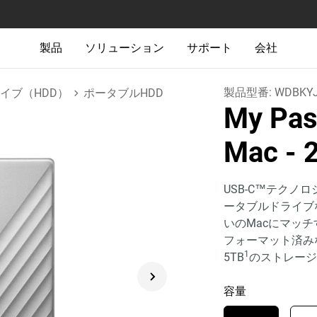
製品
ソリューション
サポート
会社
製品型番:
WDBKYJ
イブ（HDD）
ポータブルHDD
My Pass
Mac
- 
USB-C™テクノロジー
ータブルドライブ
いのMacにマッチ
フォーマット済み
1
5TB
のストレージ
容量