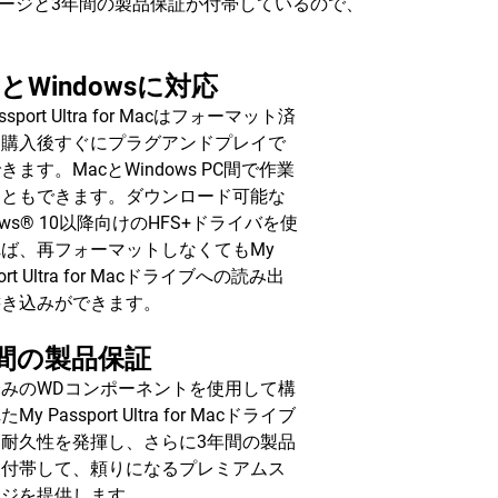
ージと3年間の製品保証が付帯しているので、
cとWindowsに対応
assport Ultra for Macはフォーマット済
、購入後すぐにプラグアンドプレイで
きます。MacとWindows PC間で作業
こともできます。ダウンロード可能な
dows® 10以降向けのHFS+ドライバを使
ば、再フォーマットしなくてもMy
port Ultra for Macドライブへの読み出
書き込みができます。
間の製品保証
済みのWDコンポーネントを使用して構
My Passport Ultra for Macドライブ
い耐久性を発揮し、さらに3年間の製品
を付帯して、頼りになるプレミアムス
ージを提供します。