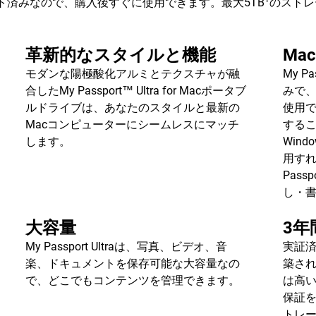
ト済みなので、購入後すぐに使用できます。最大5TB
のストレ
革新的なスタイルと機能
Ma
モダンな陽極酸化アルミとテクスチャが融
My P
合したMy Passport™ Ultra for Macポータブ
みで
ルドライブは、あなたのスタイルと最新の
使用で
Macコンピューターにシームレスにマッチ
する
します。
Win
用すれ
Pass
し・
大容量
3年
My Passport Ultraは、写真、ビデオ、音
実証
楽、ドキュメントを保存可能な大容量なの
築された
で、どこでもコンテンツを管理できます。
は高
保証
トレ