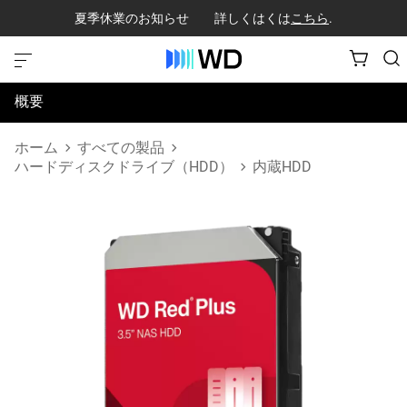
夏季休業のお知らせ 詳しくはくは
こちら
.
概要
仕様
ホーム
すべての製品
ハードディスクドライブ（HDD）
内蔵HDD
サポートとリソース