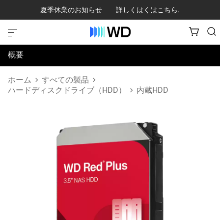
夏季休業のお知らせ 詳しくはくは
こちら
.
概要
仕様
ホーム
すべての製品
ハードディスクドライブ（HDD）
内蔵HDD
サポートとリソース