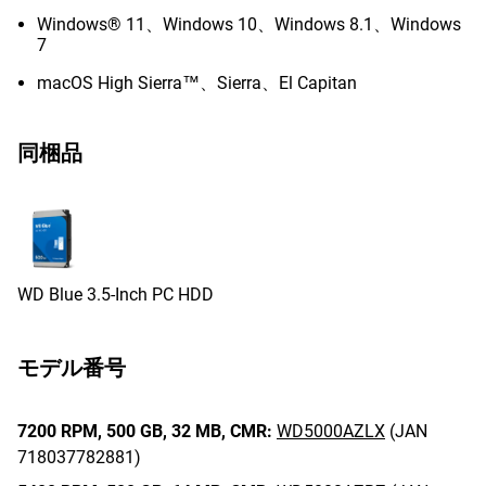
Windows® 11、Windows 10、Windows 8.1、Windows
7
macOS High Sierra™、Sierra、El Capitan
同梱品
WD Blue 3.5-Inch PC HDD
モデル番号
7200 RPM,
500 GB,
32 MB,
CMR:
WD5000AZLX
(JAN
718037782881)