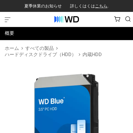
夏季休業のお知らせ 詳しくはくは
こちら
.
概要
仕様
ホーム
すべての製品
ハードディスクドライブ（HDD）
内蔵HDD
サポートとリソース