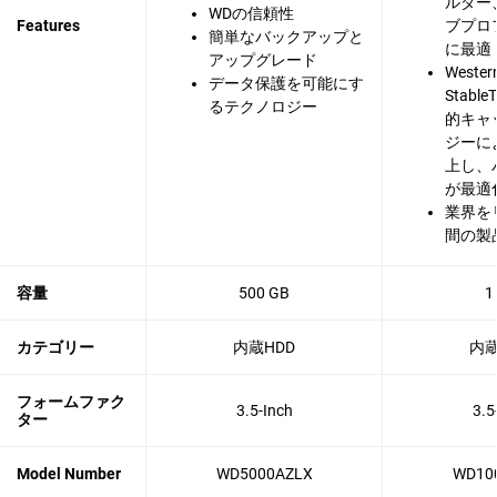
ルダー
WDの信頼性
Features
ブプロ
簡単なバックアップと
に最適
アップグレード
Western
データ保護を可能にす
Stabl
るテクノロジー
的キャ
ジーに
上し、
が最適
業界を
間の製
容量
500 GB
1
カテゴリー
内蔵HDD
内蔵
フォームファク
3.5-Inch
3.5
ター
Model Number
WD5000AZLX
WD10