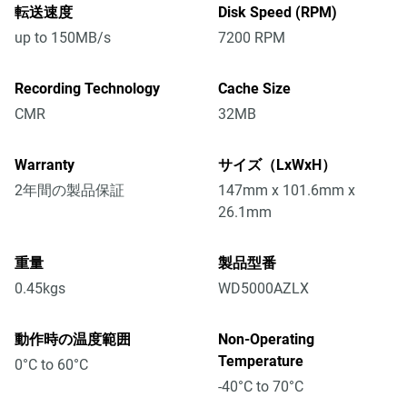
転送速度
Disk Speed (RPM)
up to 150MB/s
7200 RPM
Recording Technology
Cache Size
CMR
32MB
Warranty
サイズ（LxWxH）
2年間の製品保証
147mm x 101.6mm x
26.1mm
重量
製品型番
0.45kgs
WD5000AZLX
動作時の温度範囲
Non-Operating
Temperature
0°C to 60°C
-40°C to 70°C