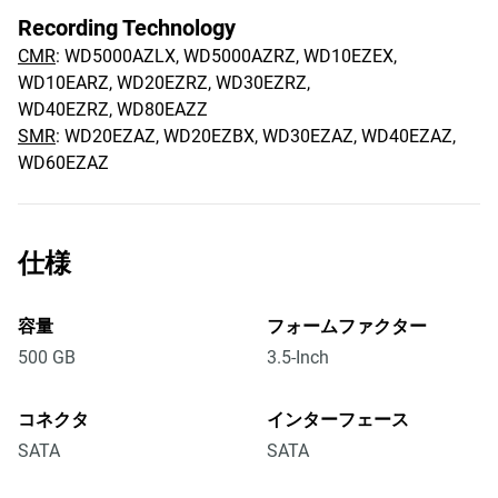
Recording Technology
CMR
: WD5000AZLX, WD5000AZRZ, WD10EZEX,
WD10EARZ, WD20EZRZ, WD30EZRZ,
WD40EZRZ, WD80EAZZ
SMR
: WD20EZAZ, WD20EZBX, WD30EZAZ, WD40EZAZ,
WD60EZAZ
仕様
容量
フォームファクター
500 GB
3.5-Inch
コネクタ
インターフェース
SATA
SATA