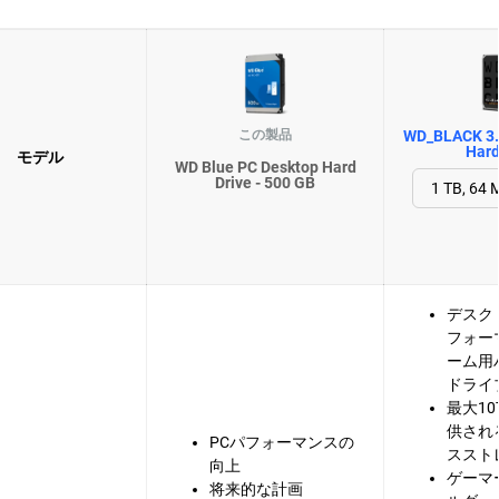
この製品
WD_BLACK 3.
Hard
モデル
WD Blue PC Desktop Hard
Drive - 500 GB
デスク
フォー
ーム用
ドライ
最大1
供され
PCパフォーマンスの
ススト
向上
ゲーマ
将来的な計画