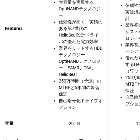
大容量を実現する
信頼性
OptiNANDテクノロジ
実証済
ー
計
信頼性が高く、実績の
業界初
Features
ある第7世代の
シスト
HelioSeal設計ドライ
ロジー
バの優れた電力効率
業界初
業界をリードするHDD
ージア
テクノロジー、
優れた
OptiNANDテクノロジ
するHel
ー、EAMR、TSA、
（ワット
HelioSeal
250
250万時間（予測）の
MTBF
MTBFと5年間の製品
保証
保証
自己暗
自己暗号化ドライブオ
プショ
プション
容量
20 TB
1