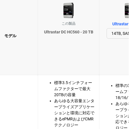
この製品
Ultrasta
Ultrastar DC HC560 - 20 TB
モデル
標準3.5インチフォー
標準の
ムファクターで最大
ームフ
20TBの容量
18/16
あらゆる大容量エンタ
あらゆ
ープライズアプリケー
ープラ
ションと環境に対応で
ション
きるePMRおよびCMR
応でき
テクノロジー
ロジー