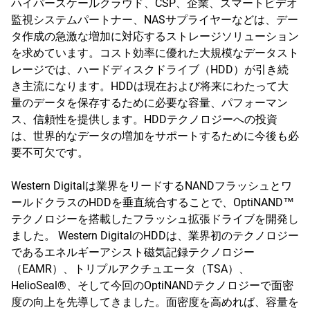
ハイパースケールクラウド、CSP、企業、スマートビデオ
監視システムパートナー、NASサプライヤーなどは、デー
タ作成の急激な増加に対応するストレージソリューション
を求めています。コスト効率に優れた大規模なデータスト
レージでは、ハードディスクドライブ（HDD）が引き続
き主流になります。HDDは現在および将来にわたって大
量のデータを保存するために必要な容量、パフォーマン
ス、信頼性を提供します。HDDテクノロジーへの投資
は、世界的なデータの増加をサポートするために今後も必
要不可欠です。
Western Digitalは業界をリードするNANDフラッシュとワ
ールドクラスのHDDを垂直統合することで、OptiNAND™
テクノロジーを搭載したフラッシュ拡張ドライブを開発し
ました。 Western DigitalのHDDは、業界初のテクノロジー
であるエネルギーアシスト磁気記録テクノロジー
（EAMR）、トリプルアクチュエータ（TSA）、
HelioSeal®、そして今回のOptiNANDテクノロジーで面密
度の向上を先導してきました。面密度を高めれば、容量を