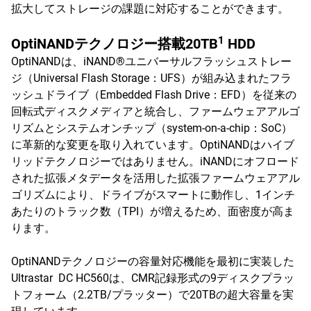
拡大してストレージの課題に対応することができます。
1
OptiNANDテクノロジー搭載20TB
HDD
OptiNANDは、iNAND®ユニバーサルフラッシュストレー
ジ（Universal Flash Storage：UFS）が組み込まれたフラ
ッシュドライブ（Embedded Flash Drive：EFD）を従来の
回転式ディスクメディアと統合し、ファームウェアアルゴ
リズムとシステムオンチップ（system-on-a-chip：SoC）
に革新的な変更を取り入れています。OptiNANDはハイブ
リッドテクノロジーではありません。iNANDにオフロード
された拡張メタデータを活用した拡張ファームウェアアル
ゴリズムにより、ドライブがスマートに動作し、1インチ
あたりのトラック数（TPI）が増えるため、面密度が高ま
ります。
OptiNANDテクノロジーの容量対応機能を最初に実装した
Ultrastar DC HC560は、CMR記録形式の9ディスクプラッ
トフォーム（2.2TB/プラッター）で20TBの超大容量を実