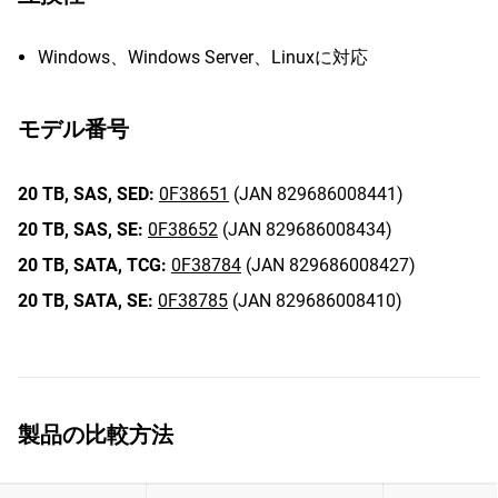
Windows、Windows Server、Linuxに対応
モデル番号
20 TB,
SAS,
SED:
0F38651
(JAN 829686008441)
20 TB,
SAS,
SE:
0F38652
(JAN 829686008434)
20 TB,
SATA,
TCG:
0F38784
(JAN 829686008427)
20 TB,
SATA,
SE:
0F38785
(JAN 829686008410)
製品の比較方法