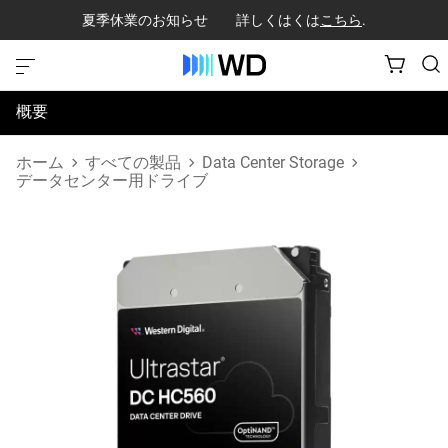
夏季休業のお知らせ 詳しくはくは
こちら
.
概要
仕様
ホーム
すべての製品
Data Center Storage
データセンター用ドライブ
サポートとリソース