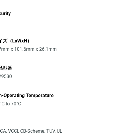
urity
イズ（LxWxH）
7mm x 101.6mm x 26.1mm
品型番
29530
n-Operating Temperature
°C to 70°C
CA, VCCI, CB-Scheme, TUV, UL