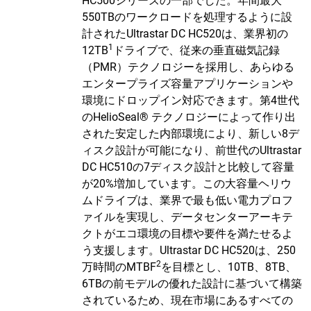
HC500シリーズの一部でした。年間最大
550TBのワークロードを処理するように設
計されたUltrastar DC HC520は、業界初の
1
12TB
ドライブで、従来の垂直磁気記録
（PMR）テクノロジーを採用し、あらゆる
エンタープライズ容量アプリケーションや
環境にドロップイン対応できます。第4世代
のHelioSeal® テクノロジーによって作り出
された安定した内部環境により、新しい8デ
ィスク設計が可能になり、前世代のUltrastar
DC HC510の7ディスク設計と比較して容量
が20%増加しています。この大容量ヘリウ
ムドライブは、業界で最も低い電力プロフ
ァイルを実現し、データセンターアーキテ
クトがエコ環境の目標や要件を満たせるよ
う支援します。Ultrastar DC HC520は、250
2
万時間のMTBF
を目標とし、10TB、8TB、
6TBの前モデルの優れた設計に基づいて構築
されているため、現在市場にあるすべての