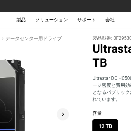
製品
ソリューション
サポート
会社
製品型番:
0F2953
データセンター用ドライブ
Ultras
TB
Ultrastar DC
ージ密度と費用効
となるパブリック
れています。
容量
12 TB