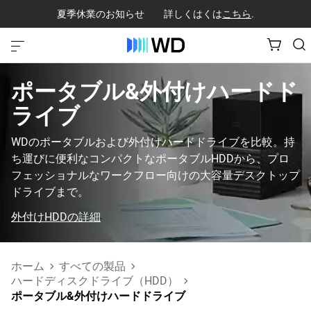
夏季休業のお知らせ 詳しくはくは
こちら
.
ポータブル&外付けハードド
ライブ
WDのポータブルおよび外付けハードドライブを比較。持
ち運びに便利なコンパクトなポータブルHDDから、プロ
フェッショナルなワークフロー向けの大容量デスクトップ
ドライブまで。
外付けHDDの詳細
ホーム
すべての製品
ハードディスクドライブ（HDD）
ポータブル&外付けハードドライブ