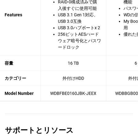
RAID-0構成済みで購
機能
入後すぐに使用可能
パスワ
Features
USB 3.1 Gen 1対応、
WDの
USB 3.0互換
My B
USB 3.0ハブポートx 2
用
256ビットAESハード
優れた
ウェア暗号化とパスワ
ードロック
容量
16 TB
6
カテゴリー
外付けHDD
外付
Model Number
WDBFBE0160JBK-JEEX
WDBBGB00
サポートとリソース