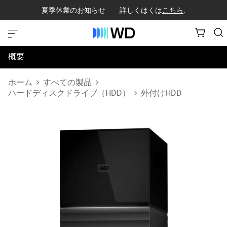
夏季休業のお知らせ 詳しくはくは
こちら
.
概要
仕様
ホーム
すべての製品
ハードディスクドライブ（HDD）
外付けHDD
サポートとリソース