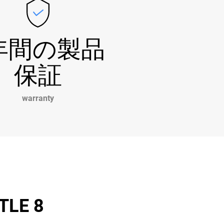
年間の製品
保証
warranty
LE 8