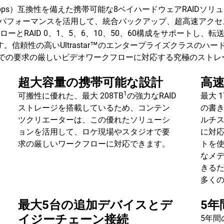
B-C™（10Gbps）互換性を備えた携帯可能な8ベイハードウェアRA
優れたパフォーマンスを活用して、統合バックアップ、超高速アク
ーとRAID 0、1、5、6、10、50、60構成をサポートし、転送
します。信頼性の高いUltrastar™のエンタープライズクラスの
場やスタジオでの要求の厳しいビデオワークフローに対応する究極のス
超大容量の携帯可能な設計
高
1
可搬性に優れた、最大 208TB
の強力なRAID
最大 
ストレージを搭載しているため、コンテン
の書き
ツクリエーターは、この優れたソリューシ
ルチス
ョンを活用して、ロケ現場やスタジオで要
に対応し
求の厳しいワークフローに対応できます。
トを
なメ
きる
多く
最大5台の追加デバイスとデ
5年
イジーチェーン接続
5年