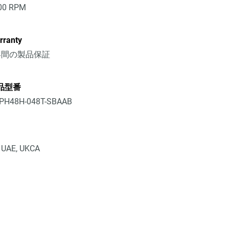
00 RPM
rranty
年間の製品保証
品型番
PH48H-048T-SBAAB
, UAE, UKCA