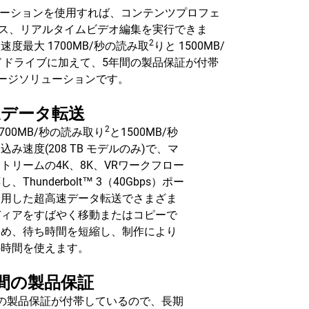
IDソリューションを使用すれば、コンテンツプロフェ
セス、リアルタイムビデオ編集を実行できま
2
速度最大 1700MB/秒の読み取
りと 1500MB/
ハードドライブに加えて、5年間の製品保証が付帯
トレージソリューションです。
速データ転送
2
1700MB/秒の読み取り
と1500MB/秒
込み速度(208 TB モデルのみ)で、マ
トリームの4K、8K、VRワークフロー
、Thunderbolt™ 3（40Gbps）ポー
使用した超高速データ転送でさまざま
ディアをすばやく移動またはコピーで
ため、待ち時間を短縮し、制作により
の時間を使えます。
間の製品保証
間の製品保証が付帯しているので、長期