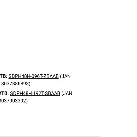
 TB:
SDPH48H-096T-ZBAAB
(JAN
18037886893)
2TB:
SDPH48H-192T-SBAAB
(JAN
8037903392)