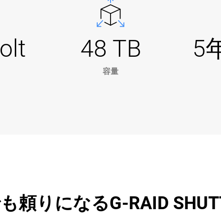
olt
48 TB
5
容量
りになるG-RAID SHUTT