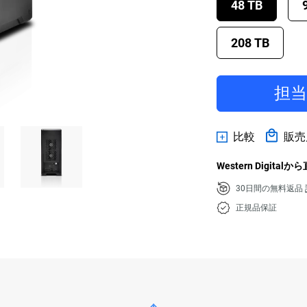
48 TB
208 TB
担
比較
販売
Western Digital
30日間の無料返品
正規品保証