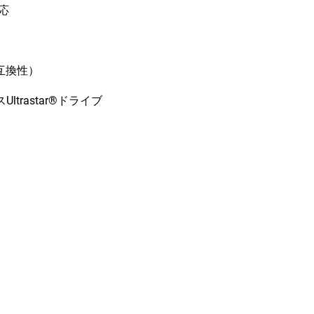
対応
後方互換性）
rastar®ドライブ