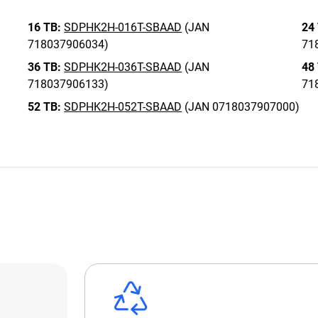
16 TB:
SDPHK2H-016T-SBAAD
(JAN
24
718037906034)
71
36 TB:
SDPHK2H-036T-SBAAD
(JAN
48
718037906133)
71
52 TB:
SDPHK2H-052T-SBAAD
(JAN 0718037907000)
ス