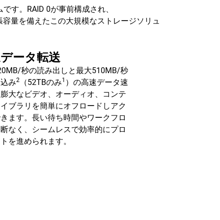
です。RAID 0が事前構成され、
張容量を備えたこの大規模なストレージソリュ
速データ転送
20MB/秒の読み出しと最大510MB/秒
2
1
き込み
（52TBのみ
）の高速データ速
、膨大なビデオ、オーディオ、コンテ
ライブラリを簡単にオフロードしアク
できます。長い待ち時間やワークフロ
中断なく、シームレスで効率的にプロ
クトを進められます。