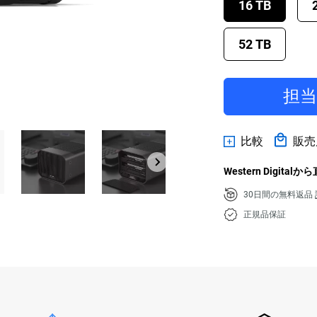
16 TB
52 TB
担
比較
販売
Western Digital
30日間の無料返品
正規品保証