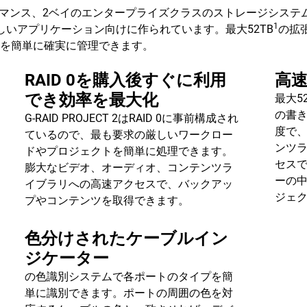
パフォーマンス、2ベイのエンタープライズクラスのストレージシステム
1
求の厳しいアプリケーション向けに作られています。最大52TB
の拡
ーを簡単に確実に管理できます。
RAID 0を購入後すぐに利用
高
でき効率を最大化
最大5
の書
G-RAID PROJECT 2はRAID 0に事前構成され
度で
ているので、最も要求の厳しいワークロー
ンツ
ドやプロジェクトを簡単に処理できます。
セス
膨大なビデオ、オーディオ、コンテンツラ
ーの
イブラリへの高速アクセスで、バックアッ
ジェ
プやコンテンツを取得できます。
色分けされたケーブルイン
ジケーター
の色識別システムで各ポートのタイプを簡
単に識別できます。ポートの周囲の色を対