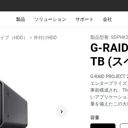
製品
ソリューション
サポート
会社
製品型番:
SDPHK2
イブ（HDD）
外付けHDD
G-RAI
TB (
G-RAID PRO
エンタープライズク
事前構成され、Thu
いアプリケーショ
量を備えたこの大
容量