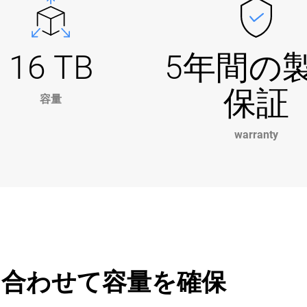
16 TB
5年間の
保証
容量
warranty
合わせて容量を確保