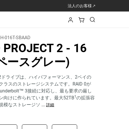
法人のお客様
H-016T-SBAAD
D PROJECT 2
- 16
スペースグレー)
JECT 2ドライブは、ハイパフォーマンス、2ベイの
ラスのストレージシステムです。RAID 0が
nderbolt™ 3接続に対応し、最も要求の厳し
1
ン向けに作られています。最大52TB
の拡張容
規模なストレージソ
...
詳細