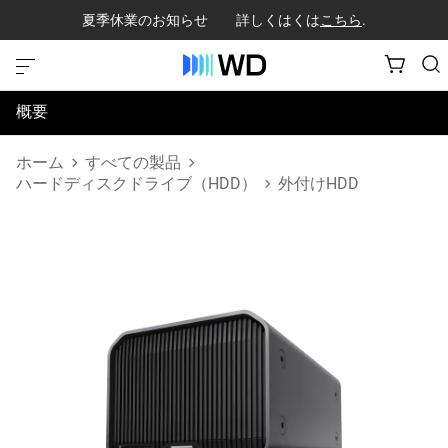
夏季休業のお知らせ 詳しくはくは
こちら
.
概要
仕様
ホーム
すべての製品
ハードディスクドライブ（HDD）
外付けHDD
サポートとリソース