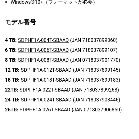
Windows®10+（フォーマットが必要）
モデル番号
4 TB:
SDPHF1A-004T-SBAAD
(JAN 718037899060)
6 TB:
SDPHF1A-006T-SBAAD
(JAN 718037899107)
8 TB:
SDPHF1A-008T-SBAAD
(JAN 0718037901770)
12 TB:
SDPHF1A-012T-SBAAD
(JAN 718037899145)
18 TB:
SDPHF1A-018T-SBAAD
(JAN 718037899183)
22TB:
SDPHF1A-022T-SBAAD
(JAN 718037899268)
24 TB:
SDPHF1A-024T-SBAAD
(JAN 718037903446)
26TB:
SDPHF1A-026T-SBAAD
(JAN 0718037906850)