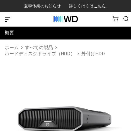
夏季休業のお知らせ 詳しくはくは
こちら
.
概要
仕様
ホーム
すべての製品
ハードディスクドライブ（HDD）
外付けHDD
サポートとリソース