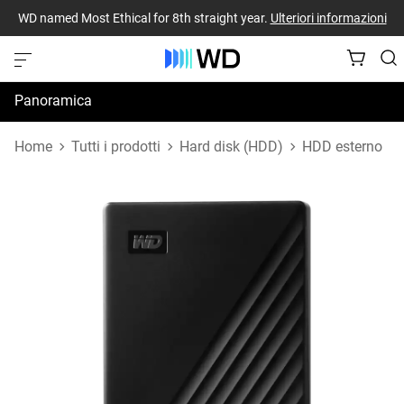
WD named Most Ethical for 8th straight year.
Ulteriori informazioni
Panoramica
Specifiche
Home
Tutti i prodotti
Hard disk (HDD)
HDD esterno
Risorse di supporto