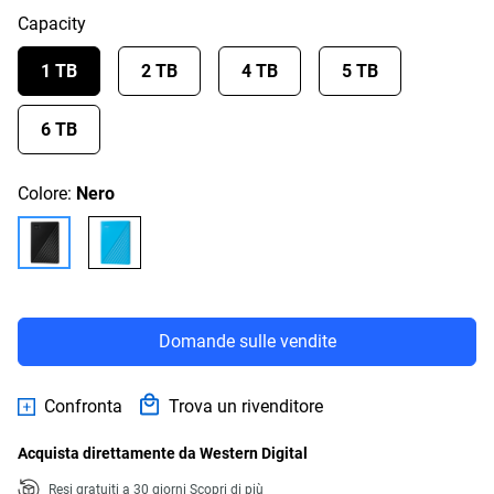
Capacity
1 TB
2 TB
4 TB
5 TB
6 TB
Colore:
Nero
Domande sulle vendite
Confronta
Trova un rivenditore
Acquista direttamente da Western Digital
Resi gratuiti a 30 giorni
Scopri di più