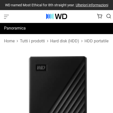
WD named Most Ethical for 8th straight year.
Ulteriori informazioni
Panoramica
Specifiche
Home
Tutti i prodotti
Hard disk (HDD)
HDD portatile
Risorse di supporto