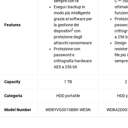
sempre con te
C™: con
Esegui i backup in
ottima
modo più intelligente
funzion
grazie al software per
Protezi
Features
la gestione dei
passwo
2
dispositivi
con
crittog
protezione dagli
a 256 b
attacchi ransomware
Design s
Protezione con
resisten
password e
file più
crittografia hardware
sempre 
AES a 256 bit
Capacity
1 TB
2
Categoria
HDD portatile
HDD po
Model Number
WDBYVG0010BBK-WESN
WDBA2D00