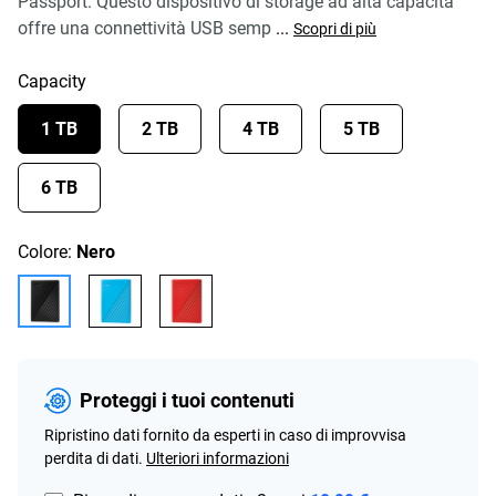
Passport. Questo dispositivo di storage ad alta capacità
offre una connettività USB semp
...
Scopri di più
Capacity
1 TB
2 TB
4 TB
5 TB
6 TB
Colore:
Nero
Proteggi i tuoi contenuti
Ripristino dati fornito da esperti in caso di improvvisa
perdita di dati.
Ulteriori informazioni