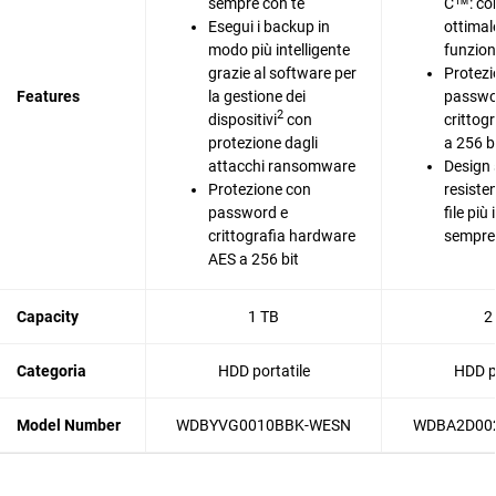
sempre con te
C™: con
Esegui i backup in
ottima
modo più intelligente
funzion
grazie al software per
Protezi
Features
la gestione dei
passwo
2
dispositivi
con
crittog
protezione dagli
a 256 b
attacchi ransomware
Design s
Protezione con
resisten
password e
file più
crittografia hardware
sempre 
AES a 256 bit
Capacity
1 TB
2
Categoria
HDD portatile
HDD po
Model Number
WDBYVG0010BBK-WESN
WDBA2D00