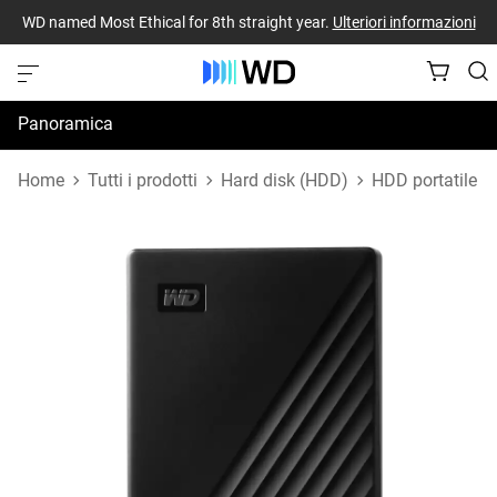
WD named Most Ethical for 8th straight year.
Ulteriori informazioni
Panoramica
Specifiche
Home
Tutti i prodotti
Hard disk (HDD)
HDD portatile
Risorse di supporto