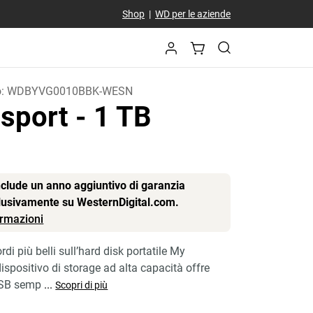
Shop
|
WD per le aziende
o:
WDBYVG0010BBK-WESN
sport
- 1 TB
include un anno aggiuntivo di garanzia
clusivamente su WesternDigital.com.
formazioni
rdi più belli sull’hard disk portatile My
ispositivo di storage ad alta capacità offre
USB semp
...
Scopri di più