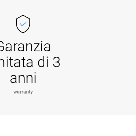
Garanzia
mitata di 3
anni
warranty