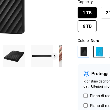
Capacity
1 TB
2
6 TB
Colore:
Nero
Proteggi 
Ripristino dati fo
dati.
Ulteriori inf
Piano di re
Piano di re