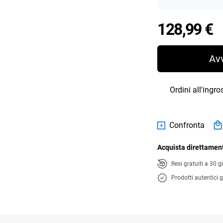
P
128,99 €
Av
Ordini all'ingr
Confronta
Acquista direttament
Resi gratuiti a 30 g
Prodotti autentici g