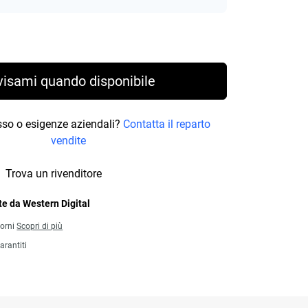
rice 128,99 €
visami quando disponibile
osso o esigenze aziendali?
Contatta il reparto
vendite
Trova un rivenditore
e da Western Digital
iorni
Scopri di più
arantiti