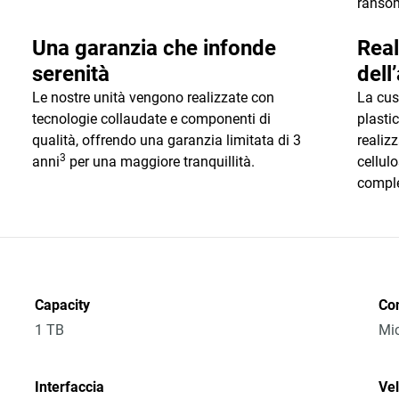
ranso
Una garanzia che infonde
Real
serenità
dell
Le nostre unità vengono realizzate con
La cus
tecnologie collaudate e componenti di
plasti
qualità, offrendo una garanzia limitata di 3
realizz
3
anni
per una maggiore tranquillità.
cellul
comple
Capacity
Co
1 TB
Mic
Interfaccia
Vel