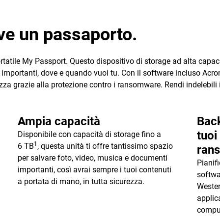
ve un passaporto.
 portatile My Passport. Questo dispositivo di storage ad alta capa
iù importanti, dove e quando vuoi tu. Con il software incluso A
ezza grazie alla protezione contro i ransomware. Rendi indelebili i
Ampia capacità
Back
tuoi
Disponibile con capacità di storage fino a
1
6 TB
, questa unità ti offre tantissimo spazio
ran
per salvare foto, video, musica e documenti
Pianif
importanti, così avrai sempre i tuoi contenuti
softwa
a portata di mano, in tutta sicurezza.
Wester
applic
comput