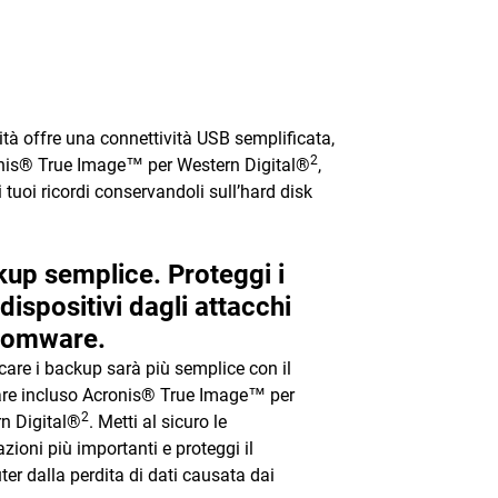
cità offre una connettività USB semplificata,
2
cronis® True Image™ per Western Digital®
,
 tuoi ricordi conservandoli sull’hard disk
up semplice. Proteggi i
 dispositivi dagli attacchi
somware.
icare i backup sarà più semplice con il
re incluso Acronis® True Image™ per
2
n Digital®
. Metti al sicuro le
azioni più importanti e proteggi il
er dalla perdita di dati causata dai