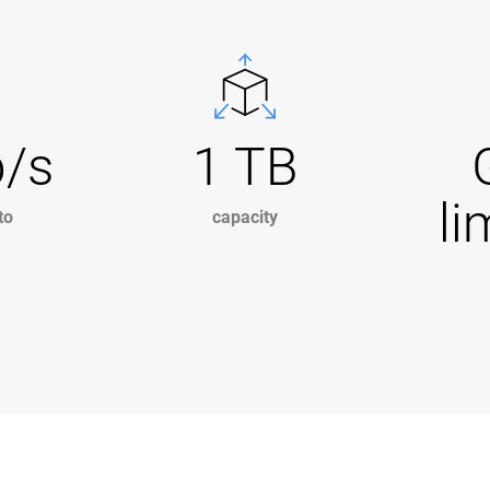
b/s
1 TB
li
to
capacity