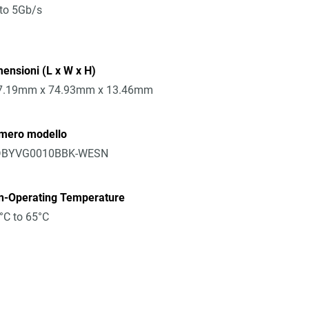
to 5Gb/s
ensioni (L x W x H)
7.19mm x 74.93mm x 13.46mm
mero modello
BYVG0010BBK-WESN
n-Operating Temperature
°C to 65°C