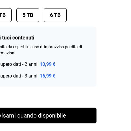
 TB
5 TB
6 TB
i tuoi contenuti
rnito da esperti in caso di improvvisa perdita di
ormazioni
cupero dati - 2 anni
10,99 €
cupero dati - 3 anni
16,99 €
rice 169,99 €
visami quando disponibile