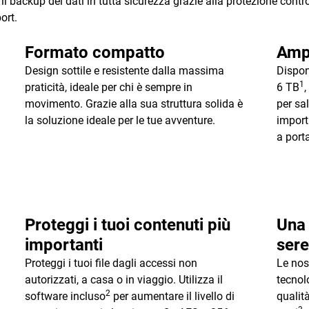
 il backup dei dati in tutta sicurezza grazie alla protezione contr
ort.
Formato compatto
Amp
Design sottile e resistente dalla massima
Dispon
1
praticità, ideale per chi è sempre in
6 TB
,
movimento. Grazie alla sua struttura solida è
per sa
la soluzione ideale per le tue avventure.
import
a port
Proteggi i tuoi contenuti più
Una 
importanti
sere
Proteggi i tuoi file dagli accessi non
Le nos
autorizzati, a casa o in viaggio. Utilizza il
tecnol
2
software incluso
per aumentare il livello di
qualit