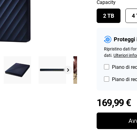
Capacity
2 TB
4
Proteggi 
Ripristino dati fo
dati.
Ulteriori inf
Piano di re
Piano di re
P
169,99 €
Av