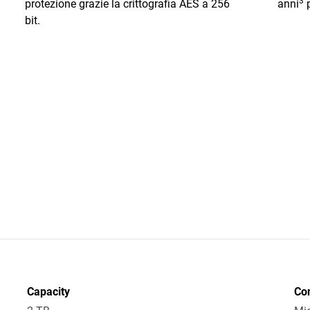
3
protezione grazie la crittografia AES a 256
anni
p
bit.
Capacity
Co