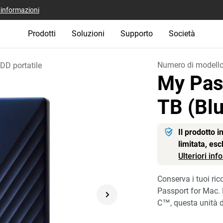
i informazioni
Prodotti
Soluzioni
Supporto
Società
Numero di modell
DD portatile
My Pas
TB (Blu
Il prodotto 
limitata, es
Ulteriori in
Conserva i tuoi rico
Passport for Mac.
C™, questa unità d