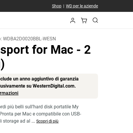
Shop
|
WD per le aziende
o:
WDBA2D0020BBL-WESN
sport for Mac
- 2
)
include un anno aggiuntivo di garanzia
clusivamente su WesternDigital.com.
formazioni
rdi più belli sull’hard disk portatile My
 Pronta per Mac e compatibile con USB-
i storage ad al
...
Scopri di più