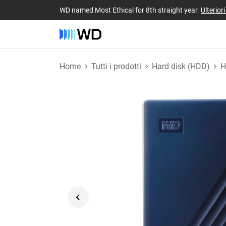
WD named Most Ethical for 8th straight year.
Ulterior
Home
Tutti i prodotti
Hard disk (HDD)
H