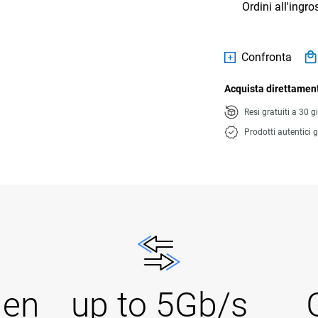
Ordini all'ingr
Confronta
Acquista direttament
Resi gratuiti a 30 g
Prodotti autentici g
Gen
up to 5Gb/s