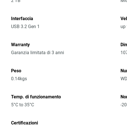
2 TB
Mic
Interfaccia
Vel
USB 3.2 Gen 1
up 
Warranty
Dim
Garanzia limitata di 3 anni
10
Peso
Nu
0.14kgs
WD
Temp. di funzionamento
No
5°C to 35°C
-20
Certificazioni