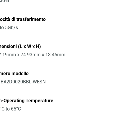
ro-B
ocità di trasferimento
to 5Gb/s
ensioni (L x W x H)
7.19mm x 74.93mm x 13.46mm
mero modello
BA2D0020BBL-WESN
n-Operating Temperature
°C to 65°C