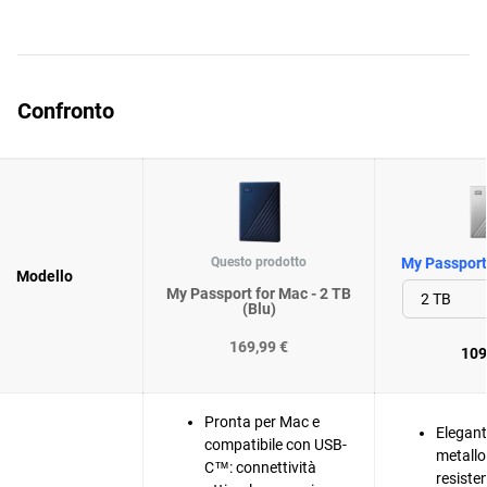
Confronto
Questo prodotto
My Passport 
Modello
My Passport for Mac - 2 TB
(Blu)
169,99 €
109
Pronta per Mac e
Elegant
compatibile con USB-
metallo 
C™: connettività
resisten