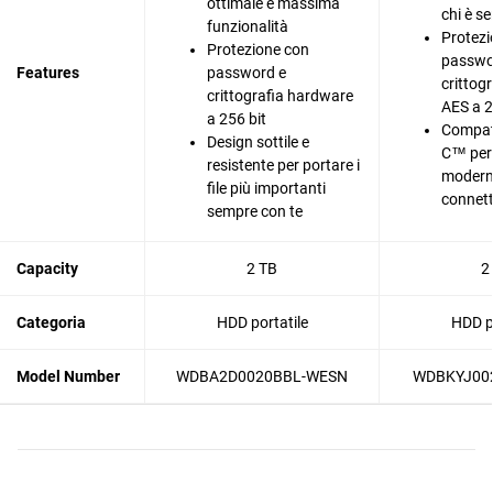
ottimale e massima
chi è s
funzionalità
Protezi
Protezione con
passwo
Features
password e
crittog
crittografia hardware
AES a 2
a 256 bit
Compati
Design sottile e
C™ per 
resistente per portare i
moderne
file più importanti
connett
sempre con te
Capacity
2 TB
2
Categoria
HDD portatile
HDD po
Model Number
WDBA2D0020BBL-WESN
WDBKYJ00