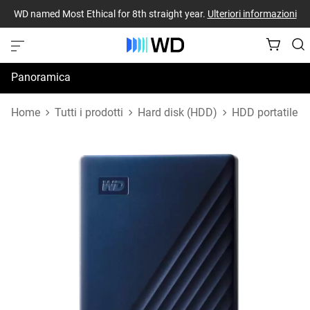
WD named Most Ethical for 8th straight year.
Ulteriori informazioni
Panoramica
Specifiche
Home
Tutti i prodotti
Hard disk (HDD)
HDD portatile
Risorse di supporto