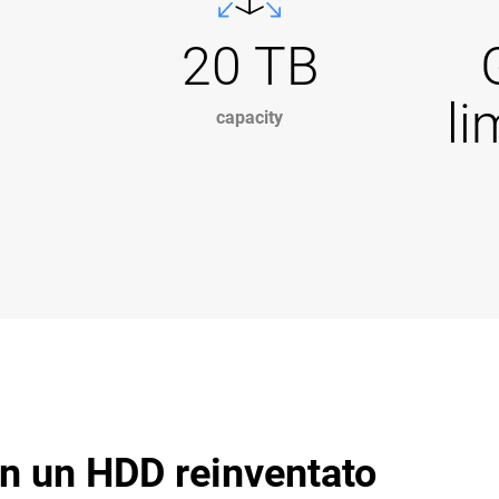
20 TB
li
capacity
on un HDD reinventato