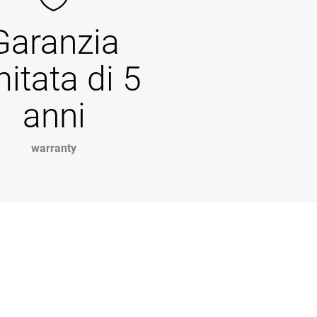
Garanzia
mitata di 5
anni
warranty