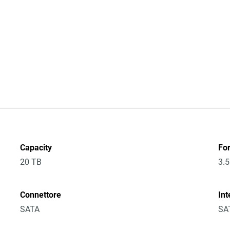
Capacity
Fo
20 TB
3.5
Connettore
Int
SATA
SA