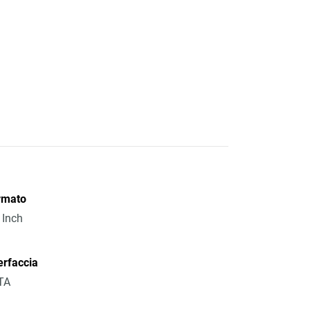
rmato
 Inch
erfaccia
TA