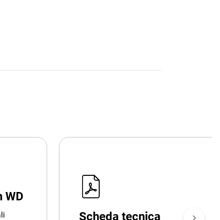
in WD
Scheda tecnica
li