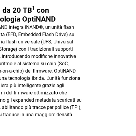
1
 da 20 TB
con
nologia OptiNAND
ND integra iNAND®, un’unità flash
ata (EFD, Embedded Flash Drive) su
a flash universale (UFS, Universal
Storage) con i tradizionali supporti
i, introducendo modifiche innovative
goritmo e al sistema su chip (SoC,
-on-a-chip) del firmware. OptiNAND
una tecnologia ibrida. L’unità funziona
era più intelligente grazie agli
tmi del firmware ottimizzato che
ano gli expanded metadata scaricati su
 abilitando più tracce per pollice (TPI),
 si traduce in una maggiore densità
e.