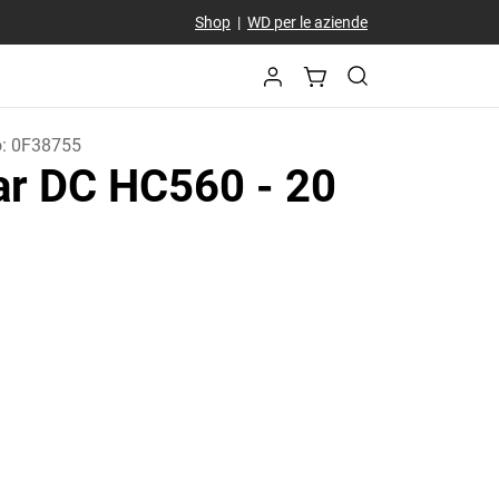
Shop
|
WD per le aziende
o:
0F38755
tar DC HC560
- 20