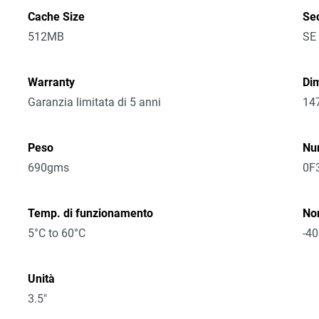
Cache Size
Sec
512MB
SE
Warranty
Dim
Garanzia limitata di 5 anni
14
Peso
Nu
690gms
0F
Temp. di funzionamento
No
5°C to 60°C
-40
Unità
3.5"