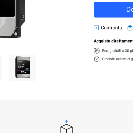
Do
Confronta
Acquista direttament
Resi gratuiti a 30 g
Prodotti autentici g