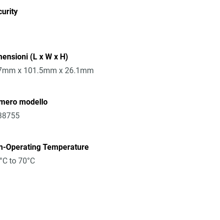
urity
ensioni (L x W x H)
7mm x 101.5mm x 26.1mm
mero modello
38755
n-Operating Temperature
°C to 70°C