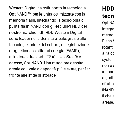
HDD
Western Digital ha sviluppato la tecnologia
OptiNAND™ per le unità ottimizzate con la
tec
memoria flash, integrando la tecnologia di
OptiNA
punta flash NAND con gli esclusivi HDD del
integr
nostro marchio. Gli HDD Western Digital
memori
sono leader nella densità areale, grazie alle
Flash 
tecnologie, prime del settore, di registrazione
rotant
magnetica assistita ad energia (EAMR),
all’al
attuatore a tre stadi (TSA), HelioSeal® e
system
adesso, OptiNAND. Una maggiore densità
non è 
areale equivale a capacità più elevate, per far
in mani
fronte alle sfide di storage.
algori
sfrutt
iNAND,
il che
areal