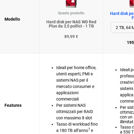
Questo prodotto
Hard disk p
P
Modello
Hard disk per NAS WD Red
Plus da 3,5 pollici - 1 TB
89,99 €
195
Ideali per home office,
Ideali p
utenti esperti, PMI e
professi
sistemi NAS per il
creativi
mercato consumer e
sistemi
applicazioni
applica
commerciali
commerc
Features
Per sistemi NAS
Per sis
ottimizzati per RAID
ottimiz
con un
con massimo 8 slot
illimitat
Tasso di workload fino
Tasso d
1
a 180 TB all’anno
e
a 550 T