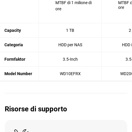
MTBF di 1 milione di
MTBF di
ore
ore
Capacity
1 TB
2
Categoria
HDD per NAS
HDD i
Formfaktor
3.5-Inch
3.5
Model Number
WD10EFRX
WD20
Risorse di supporto