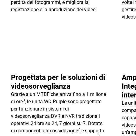
perdita dei fotogrammi, e migliora la
volte i
registrazione e la riproduzione dei video.
gestire
videos
Progettata per le soluzioni di
Ampi
videosorveglianza
Inte
inte
Grazie a un MTBF che arriva fino a 1 milione
3
di ore
, le unità WD Purple sono progettate
Le uni
per funzionare in sistemi di
compat
videosorveglianza DVR e NVR tradizionali
capaci
operativi 24 ore su 24, 7 giorni su 7. Dotate
videos
7
di componenti anti-ossidazione
e supporto
un’amp