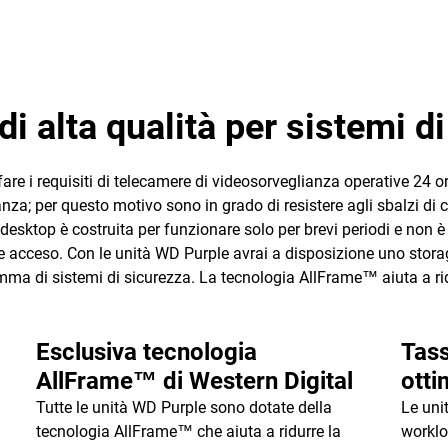
di alta qualità per sistemi 
re i requisiti di telecamere di videosorveglianza operative 24 or
a; per questo motivo sono in grado di resistere agli sbalzi di cal
sktop è costruita per funzionare solo per brevi periodi e non è c
e acceso. Con le unità WD Purple avrai a disposizione uno storag
mma di sistemi di sicurezza. La tecnologia AllFrame™ aiuta a rid
Esclusiva tecnologia
Tass
AllFrame™ di Western Digital
otti
Tutte le unità WD Purple sono dotate della
Le uni
tecnologia AllFrame™ che aiuta a ridurre la
worklo