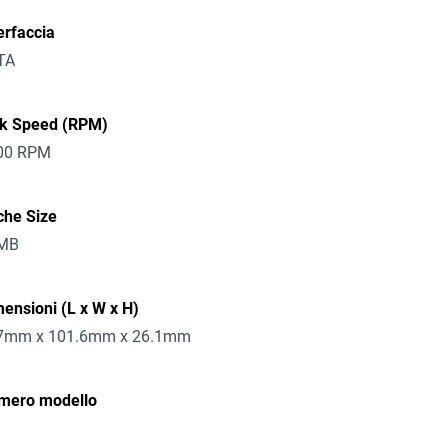
erfaccia
TA
sk Speed (RPM)
00 RPM
che Size
MB
ensioni (L x W x H)
7mm x 101.6mm x 26.1mm
mero modello