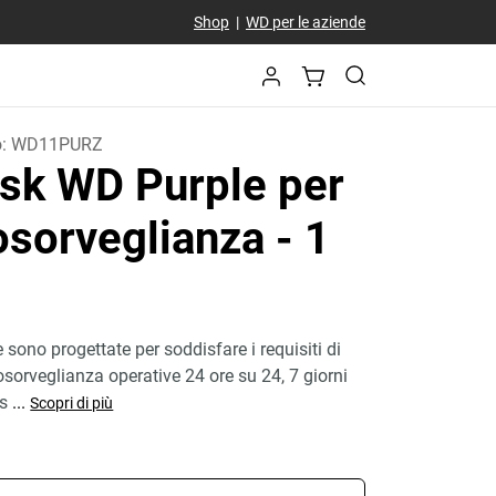
Shop
|
WD per le aziende
o:
WD11PURZ
isk WD Purple per
eosorveglianza
- 1
sono progettate per soddisfare i requisiti di
osorveglianza operative 24 ore su 24, 7 giorni
 s
...
Scopri di più