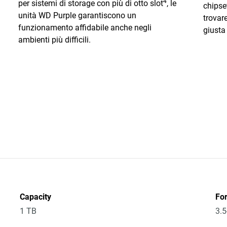
4
per sistemi di storage con più di otto slot
, le
chipset
unità WD Purple garantiscono un
trovar
funzionamento affidabile anche negli
giusta 
ambienti più difficili.
Capacity
Fo
1 TB
3.5