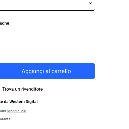
cache
rice 184,99 €
Aggiungi al carrello
Trova un rivenditore
e da Western Digital
iorni
Scopri di più
arantiti