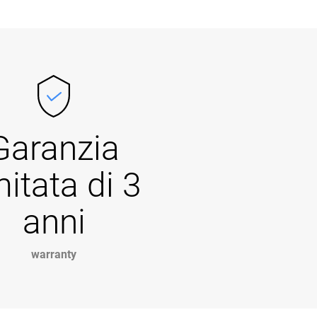
Garanzia
mitata di 3
anni
warranty