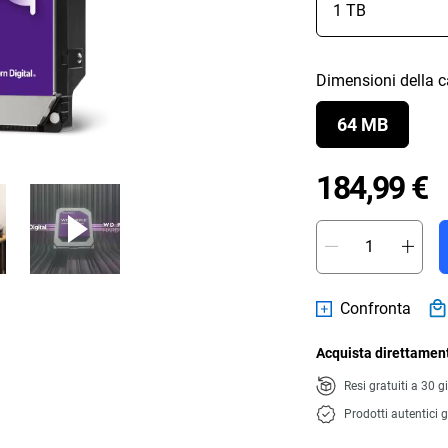
Dimensioni della 
64 MB
P
184,99 €
Confronta
Acquista direttament
Resi gratuiti a 30 g
Prodotti autentici g