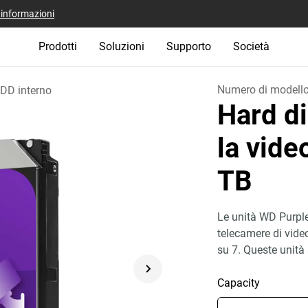
i informazioni
Prodotti
Soluzioni
Supporto
Società
Numero di modell
DD interno
Hard d
la vid
TB
Le unità WD Purple 
telecamere di vide
su 7. Queste unità
Capacity