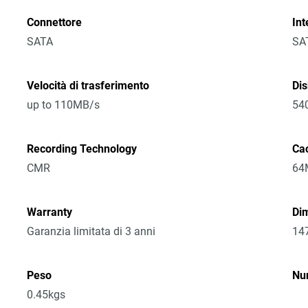
Connettore
Int
SATA
SA
Velocità di trasferimento
Di
up to 110MB/s
54
Recording Technology
Ca
CMR
64
Warranty
Dim
Garanzia limitata di 3 anni
14
Peso
Nu
0.45kgs