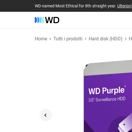
WD named Most Ethical for 8th straight year.
Ulterior
Home
Tutti i prodotti
Hard disk (HDD)
H