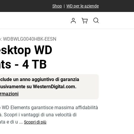
Shop
|
WD per le aziende
o:
WDBWLG0040HBK-EESN
sktop WD
nts
- 4 TB
include un anno aggiuntivo di garanzia
clusivamente su WesternDigital.com.
formazioni
p WD Elements garantisce massima affidabilità
. Scopri i vantaggi di una velocità di
ta e di u
...
Scopri di più