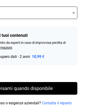
i tuoi contenuti
rnito da esperti in caso di improvvisa perdita di
ormazioni
cupero dati - 2 anni
10,99 €
rice 210,99 €
visami quando disponibile
osso o esigenze aziendali?
Contatta il reparto