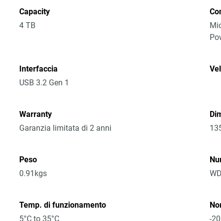
Capacity
Co
4 TB
Mic
Po
Interfaccia
Vel
USB 3.2 Gen 1
Warranty
Dim
Garanzia limitata di 2 anni
13
Peso
Nu
0.91kgs
WD
Temp. di funzionamento
No
5°C to 35°C
-20