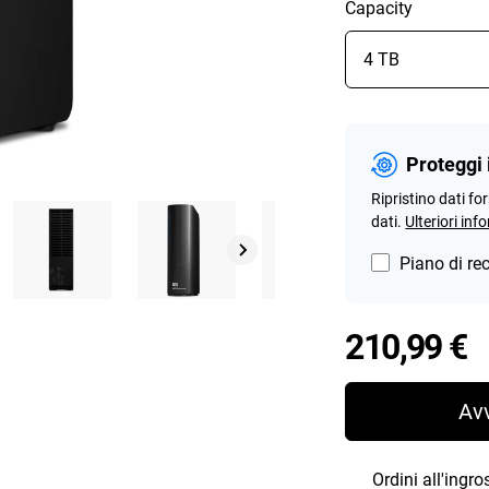
Capacity
Proteggi 
Ripristino dati fo
dati.
Ulteriori inf
Piano di re
P
210,99 €
Av
Ordini all'ingr