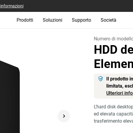
i informazioni
Prodotti
Soluzioni
Supporto
Società
Numero di modell
HDD de
Eleme
Il prodotto 
limitata, es
Ulteriori in
L’hard disk deskto
ed elevata capacità
trasferimento eleva