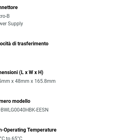
nnettore
ro-B
wer Supply
ocità di trasferimento
ensioni (L x W x H)
5mm x 48mm x 165.8mm
mero modello
BWLG0040HBK-EESN
n-Operating Temperature
°C to 65°C