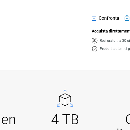
Confronta
Acquista direttament
Resi gratuiti a 30 g
Prodotti autentici g
Gen
4 TB