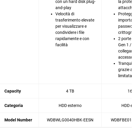
con un hard disk plug-
la prot
and-play
attacc
Velocità di
Proteggi
trasferimento elevate
importa
per visualizzare e
passwo
condividere i file
crittog
rapidamente e con
2 porte
facilità
Gen 1 /
collegar
accesso
Tranqui
grazie 
limitata
Capacity
4 TB
16
Categoria
HDD esterno
HDD e
Model Number
WDBWLG0040HBK-EESN
WDBFBE01