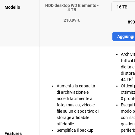
HDD desktop WD Elements -
Modello
4 TB
210,99 €
893
Aggiungi 
Archivi
tutto i
digital
di stor
1
44 TB
Aumenta la capacità
Ottieni
di archiviazione e
ottimiz
accedi facilmente a
0 pront
foto, musica, video e
Esegui 
file su un dispositivo di
modo pi
storage affidabile
con il s
affidabile
gestion
Semplifica il backup
perifer
Features