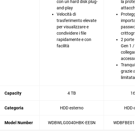
con un hard disk plug-
la prot
and-play
attacc
Velocità di
Proteggi
trasferimento elevate
importa
per visualizzare e
passwo
condividere i file
crittog
rapidamente e con
2 porte
facilità
Gen 1 /
collegar
accesso
Tranqui
grazie 
limitata
Capacity
4 TB
16
Categoria
HDD esterno
HDD e
Model Number
WDBWLG0040HBK-EESN
WDBFBE01