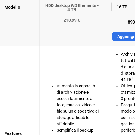
HDD desktop WD Elements -
Modello
4 TB
210,99 €
893
Aggiungi 
Archivi
tutto i
digital
di stor
1
44 TB
Aumenta la capacità
Ottieni
di archiviazione e
ottimiz
accedi facilmente a
0 pront
foto, musica, video e
Esegui 
file su un dispositivo di
modo pi
storage affidabile
con il s
affidabile
gestion
Semplifica il backup
perifer
Features