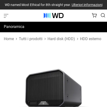
WD named Most Ethical for 8th straight year.
Ulteriori informazioni
Panoramica
Specifiche
Home
Tutti i prodotti
Hard disk (HDD)
HDD esterno
Risorse di supporto