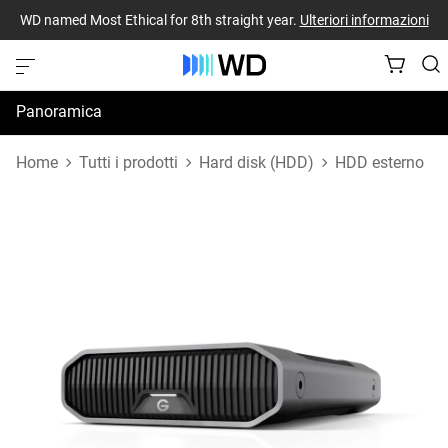
WD named Most Ethical for 8th straight year.
Ulteriori informazioni
Panoramica
Specifiche
Home
Tutti i prodotti
Hard disk (HDD)
HDD esterno
Risorse di supporto