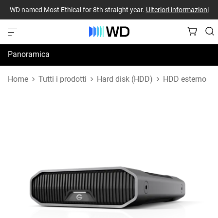
WD named Most Ethical for 8th straight year.
Ulteriori informazioni
Panoramica
Specifiche
Home
Tutti i prodotti
Hard disk (HDD)
HDD esterno
Risorse di supporto