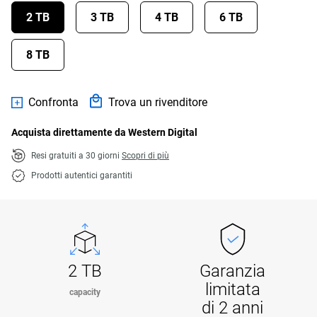
2 TB
3 TB
4 TB
6 TB
8 TB
Confronta
Trova un rivenditore
Acquista direttamente da Western Digital
Resi gratuiti a 30 giorni
Scopri di più
Prodotti autentici garantiti
2 TB
Garanzia
limitata
capacity
di 2 anni