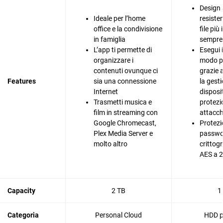
Design s
Ideale per l’home
resisten
office e la condivisione
file più
in famiglia
sempre 
L’app ti permette di
Esegui 
organizzare i
modo pi
contenuti ovunque ci
grazie 
Features
sia una connessione
la gesti
Internet
disposit
Trasmetti musica e
protezi
film in streaming con
attacc
Google Chromecast,
Protezi
Plex Media Server e
passwo
molto altro
crittog
AES a 2
Capacity
2 TB
1
Categoria
Personal Cloud
HDD po