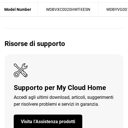
Model Number
WDBVXC0020HWT-EESN
WDBYVG00
Risorse di supporto
Supporto per My Cloud Home
Accedi agli ultimi download, articoli, suggerimenti
per risolvere problemi e servizi in garanzia.
Visita l’Assistenza prodotti