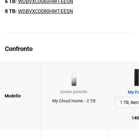
6 TB:
WDBVXC0060HWT-EESN
8 TB:
WDBVXC0080HWT-EESN
Confronto
Questo prodotto
My Pa
Modello
My Cloud Home - 2 TB
140