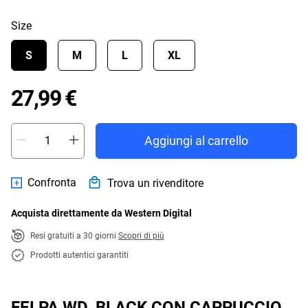
Size
S
M
L
XL
Price 27,99 €
27,99 €
Aggiungi al carrello
Confronta
Trova un rivenditore
Acquista direttamente da Western Digital
Resi gratuiti a 30 giorni
Scopri di più
Prodotti autentici garantiti
FELPA WD_BLACK CON CAPPUCCIO