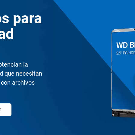
os para
dad
otencian la
ad que necesitan
r con archivos
e