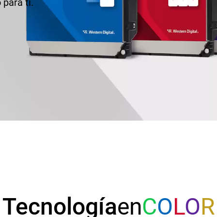
para ti.
Tecnología
en
C
O
L
O
R