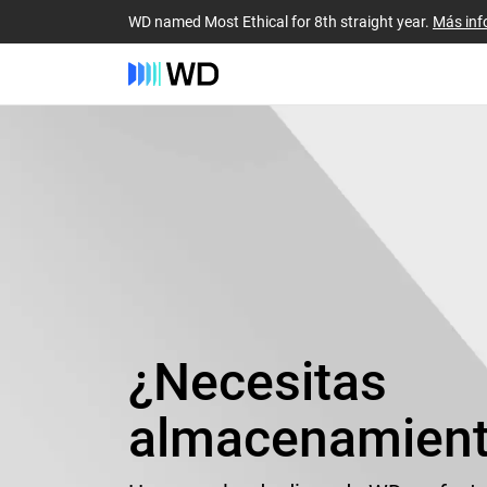
WD named Most Ethical for 8th straight year.
Más inf
¿Necesitas
almacenamien