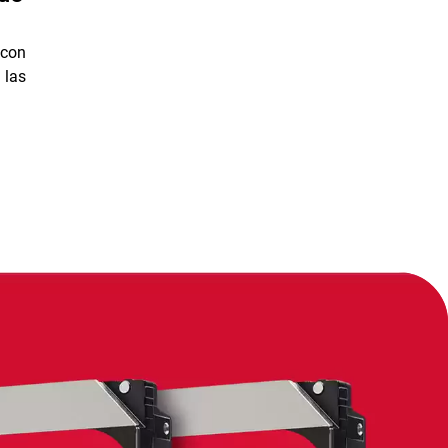
 con
 las