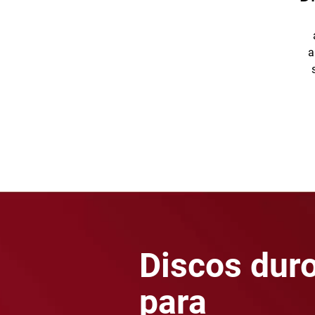
a
Discos dur
para