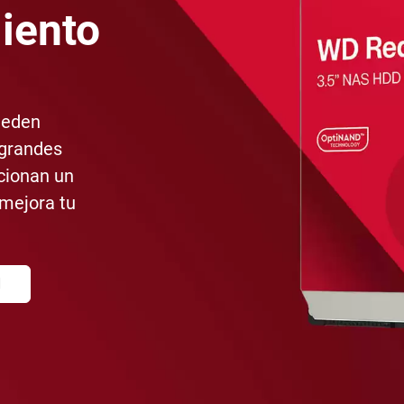
iento
ueden
grandes
cionan un
mejora tu
d