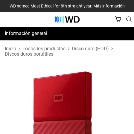
WD named Most Ethical for 8th straight year.
Más información
Información general
Especificaciones
Inicio
Todos los productos
Disco duro (HDD)
Discos duros portátiles
Recursos de asistencia