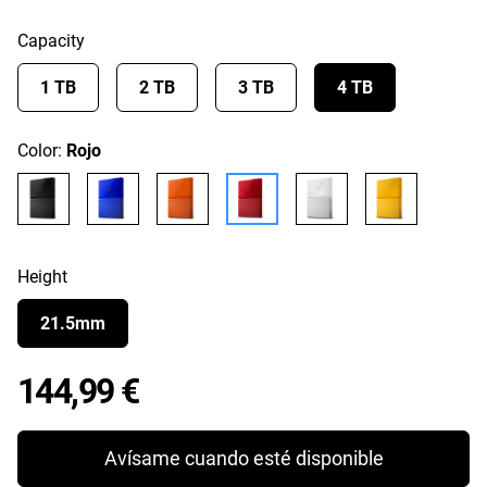
Capacity
1 TB
2 TB
3 TB
4 TB
Color:
Rojo
Height
21.5mm
Price 144,99 €
144,99 €
Avísame cuando esté disponible