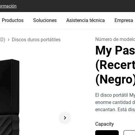
ormación
Productos
Soluciones
Asistencia técnica
Empresa
Número de model
DD)
Discos duros portátiles
My Pas
(Recert
(Negro
El disco portátil 
enorme cantidad de
encantan. Está dis
Capacity