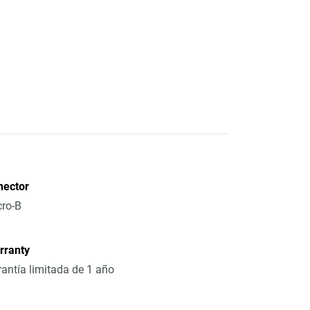
nector
ro-B
rranty
antía limitada de 1 año