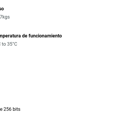
so
17kgs
mperatura de funcionamiento
 to 35°C
e 256 bits