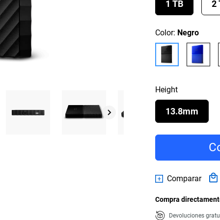
1 TB
2
Color:
Negro
Height
13.8mm
Co
Comparar
Compra directamente
Devoluciones gratu