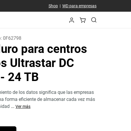
Shop
|
WD para empresas
o:
0F62798
uro para centros
s Ultrastar DC
0
- 24 TB
miento de los datos significa que las empresas
na forma eficiente de almacenar cada vez más
nidad
...
Ver más