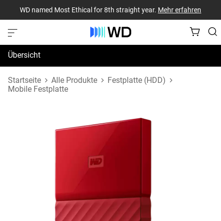
WD named Most Ethical for 8th straight year.
Mehr erfahren
Übersicht
Technische Daten
Startseite
Alle Produkte
Festplatte (HDD)
Mobile Festplatte
Support und Ressourcen