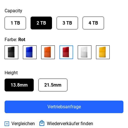
Capacity
1 TB
2 TB
3 TB
4 TB
Farbe:
Rot
Height
13.8mm
21.5mm
Vertriebsanfrage
Vergleichen
Wiederverkäufer finden