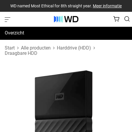
WD named Most Ethical for 8th straight year.
Meer informatie
Overzicht
Specificaties
Start
Alle producten
Harddrive (HDD)
Draagbare HDD
Support en bronnen