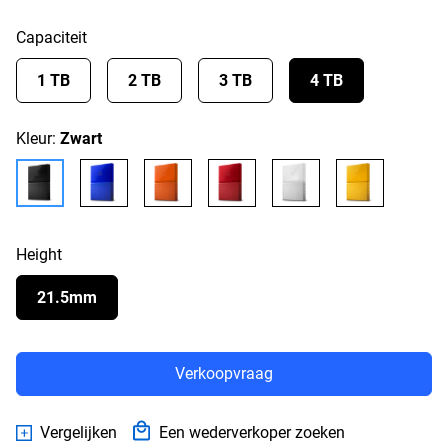
Capaciteit
1 TB
2 TB
3 TB
4 TB
Kleur:
Zwart
Height
21.5mm
Verkoopvraag
Vergelijken
Een wederverkoper zoeken